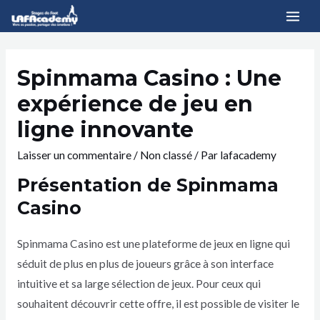
Spinmama Casino : Une
expérience de jeu en
ligne innovante
Laisser un commentaire
/
Non classé
/ Par
lafacademy
Présentation de Spinmama
Casino
Spinmama Casino est une plateforme de jeux en ligne qui
séduit de plus en plus de joueurs grâce à son interface
intuitive et sa large sélection de jeux. Pour ceux qui
souhaitent découvrir cette offre, il est possible de visiter le