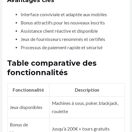
Interface conviviale et adaptée aux mobiles
Bonus attractifs pour les nouveaux inscrits
Assistance client réactive et disponible
Jeux de fournisseurs renommés et certifiés
Processus de paiement rapide et sécurisé
Table comparative des
fonctionnalités
Fonctionnalité
Description
Machines à sous, poker, blackjack,
Jeux disponibles
roulette
Bonus de
Jusqu’à 200€ + tours gratuits