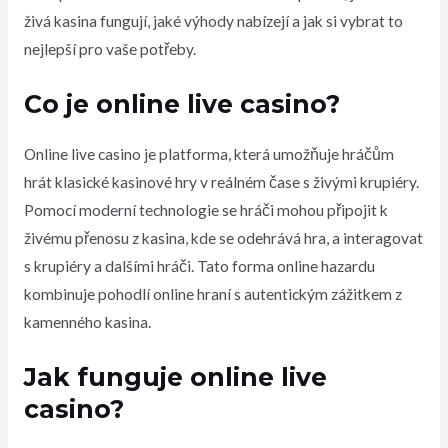
živá kasina fungují, jaké výhody nabízejí a jak si vybrat to
nejlepší pro vaše potřeby.
Co je online live casino?
Online live casino je platforma, která umožňuje hráčům
hrát klasické kasinové hry v reálném čase s živými krupiéry.
Pomocí moderní technologie se hráči mohou připojit k
živému přenosu z kasina, kde se odehrává hra, a interagovat
s krupiéry a dalšími hráči. Tato forma online hazardu
kombinuje pohodlí online hraní s autentickým zážitkem z
kamenného kasina.
Jak funguje online live
casino?