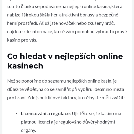
tomto článku se podíváme na nejlepší online kasina, která
nabízejí širokou škálu her, atraktivní bonusy a bezpečné
herní prostředí. Ať už jste nováček nebo zkušený hráč,
najdete zde informace, které vám pomohou vybrat to pravé
kasino pro vás.
Co hledat v nejlepších online
kasinech
Než se ponoříme do seznamu nejlepších online kasin, je
důležité vědět, na co se zaměřit při výběru ideálního místa
pro hraní. Zde jsou klíčové faktory, které byste měli zvážit:
Licencování a regulace:
Ujistěte se, že kasino má
platnou licenci a je regulováno důvěryhodnými
orgány.