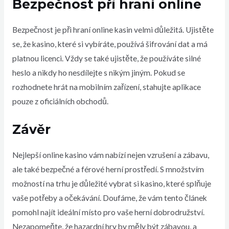
Bezpečnost při hraní online
Bezpečnost je při hraní online kasin velmi důležitá. Ujistěte
se, že kasino, které si vybíráte, používá šifrování dat a má
platnou licenci. Vždy se také ujistěte, že používáte silné
heslo a nikdy ho nesdílejte s nikým jiným. Pokud se
rozhodnete hrát na mobilním zařízení, stahujte aplikace
pouze z oficiálních obchodů.
Závěr
Nejlepší online kasino vám nabízí nejen vzrušení a zábavu,
ale také bezpečné a férové herní prostředí. S množstvím
možností na trhu je důležité vybrat si kasino, které splňuje
vaše potřeby a očekávání. Doufáme, že vám tento článek
pomohl najít ideální místo pro vaše herní dobrodružství.
Nezapomeňte, že hazardní hry by měly být zábavou, a