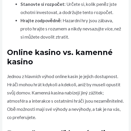
Stanovte si rozpočet:
Určete si, kolik peněz jste
ochotni investovat, a dodržujte tento rozpočet.
Hrajte zodpovědně:
Hazardní hry jsou zábava,
proto hrajte s rozumem a nikdy nevsazujte více, než
si můžete dovolit ztratit.
Online kasino vs. kamenné
kasino
Jednou z hlavních výhod online kasin je jejich dostupnost.
Hráči mohou hrát kdykoli a kdekoli, aniž by museli opustit
svůj domov. Kamenná kasina nabízejí jiný zážitek;
atmosféra a interakce s ostatními hráči jsou nezaměnitelné.
Obě možnosti mají své výhody a nevýhody, a tak je na vás,
co preferujete.