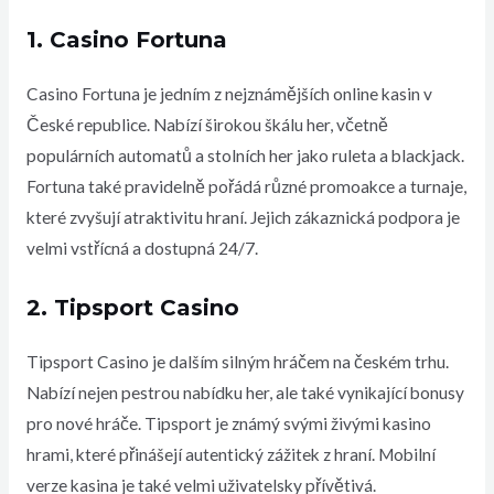
1. Casino Fortuna
Casino Fortuna je jedním z nejznámějších online kasin v
České republice. Nabízí širokou škálu her, včetně
populárních automatů a stolních her jako ruleta a blackjack.
Fortuna také pravidelně pořádá různé promoakce a turnaje,
které zvyšují atraktivitu hraní. Jejich zákaznická podpora je
velmi vstřícná a dostupná 24/7.
2. Tipsport Casino
Tipsport Casino je dalším silným hráčem na českém trhu.
Nabízí nejen pestrou nabídku her, ale také vynikající bonusy
pro nové hráče. Tipsport je známý svými živými kasino
hrami, které přinášejí autentický zážitek z hraní. Mobilní
verze kasina je také velmi uživatelsky přívětivá.