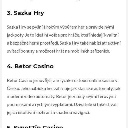
3. Sazka Hry
Sazka Hry se pyšní širokým výběrem her a pravidelnými
jackpoty. Je to ideální volba pro hráče, kteří hledají kvalitní
a bezpečné herní prostředí. Sazka Hry také nabízí atraktivní
uvítací bonusy a možnost hrát na mobilních zařízeních.
4. Betor Casino
Betor Casino je novější, ale rychle rostoucí online kasino v
Česku. Jeho nabídka her zahrnuje jak klasické automaty, tak
moderní video automaty. Betor je známý svými férovými
podmínkami a rychlými výplatami. Uživatelé si také chválí
jejich intuitivní rozhraní a snadnou navigaci.
5. SynotTip Casino