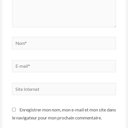
Enregistrer mon nom, mon e-mail et mon site dans
le navigateur pour mon prochain commentaire.