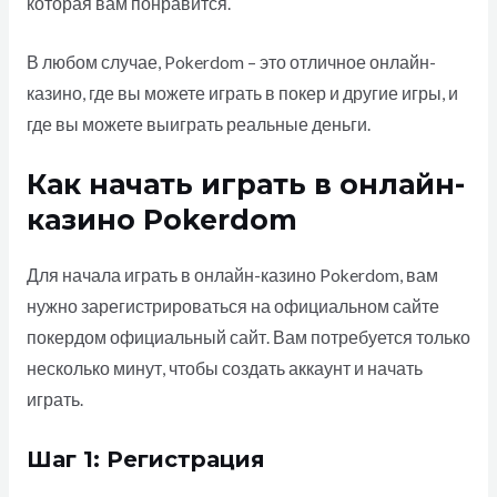
которая вам понравится.
В любом случае, Pokerdom – это отличное онлайн-
казино, где вы можете играть в покер и другие игры, и
где вы можете выиграть реальные деньги.
Как начать играть в онлайн-
казино Pokerdom
Для начала играть в онлайн-казино Pokerdom, вам
нужно зарегистрироваться на официальном сайте
покердом официальный сайт. Вам потребуется только
несколько минут, чтобы создать аккаунт и начать
играть.
Шаг 1: Регистрация