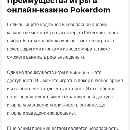
Преимущества игры в
онлайн-казино Pokerdom
Если вы ищете надежное и безопасное онлайн-
казино, где можно играть в покер, то Pokerdom – ваш
выбор. В этом онлайн-казино вы сможете играть в
покер с другими игроками из всего мира, а также
сможете выиграть реальные деньги.
Один из преимуществ игры в Pokerdom – это
доступность. Вы можете играть в покер в любое время
и из любого места, где есть интернет. Это особенно
полезно для тех, кто имеет ограниченный доступ к
игорным заведениям или живет в регионе, где
игорные заведения запрещены.
Еще одним преимуществом является безопасность.