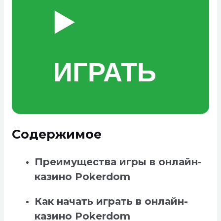
▶️
ИГРАТЬ
Содержимое
Преимущества игры в онлайн-
казино Pokerdom
Как начать играть в онлайн-
казино Pokerdom