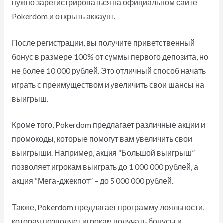
нужно зарегистрироваться на официальном сайте
Pokerdom и открыть аккаунт.
После регистрации, вы получите приветственный
бонус в размере 100% от суммы первого депозита, но
не более 10 000 рублей. Это отличный способ начать
играть с преимуществом и увеличить свои шансы на
выигрыш.
Кроме того, Pokerdom предлагает различные акции и
промокоды, которые помогут вам увеличить свои
выигрыши. Например, акция “Большой выигрыш”
позволяет игрокам выиграть до 1 000 000 рублей, а
акция “Мега-джекпот” – до 5 000 000 рублей.
Также, Pokerdom предлагает программу лояльности,
которая позволяет игрокам получать бонусы и