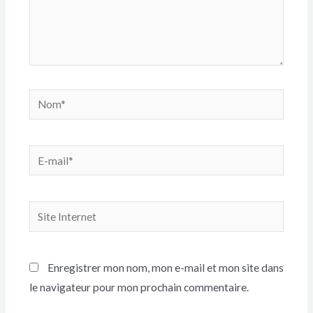
Enregistrer mon nom, mon e-mail et mon site dans
le navigateur pour mon prochain commentaire.