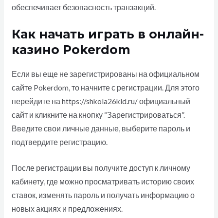
обеспечивает безопасность транзакций.
Как начать играть в онлайн-
казино Pokerdom
Если вы еще не зарегистрированы на официальном
сайте Pokerdom, то начните с регистрации. Для этого
перейдите на https://shkola26kld.ru/ официальный
сайт и кликните на кнопку “Зарегистрироваться”.
Введите свои личные данные, выберите пароль и
подтвердите регистрацию.
После регистрации вы получите доступ к личному
кабинету, где можно просматривать историю своих
ставок, изменять пароль и получать информацию о
новых акциях и предложениях.