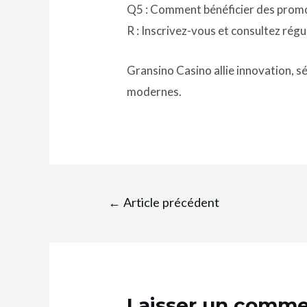
Q5 : Comment bénéficier des promo
R : Inscrivez-vous et consultez régu
Gransino Casino allie innovation, s
modernes.
←
Article précédent
Laisser un comme