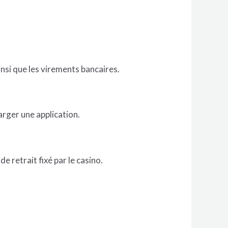
insi que les virements bancaires.
arger une application.
 retrait fixé par le casino.