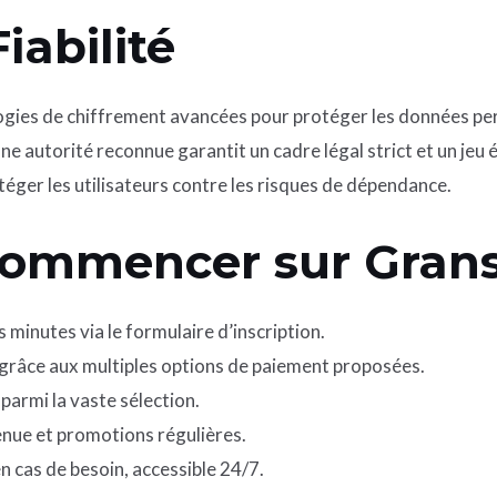
iabilité
logies de chiffrement avancées pour protéger les données per
une autorité reconnue garantit un cadre légal strict et un jeu é
éger les utilisateurs contre les risques de dépendance.
mmencer sur Grans
minutes via le formulaire d’inscription.
 grâce aux multiples options de paiement proposées.
parmi la vaste sélection.
enue et promotions régulières.
n cas de besoin, accessible 24/7.