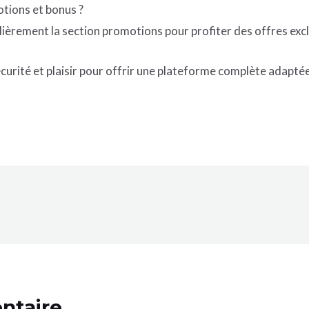
tions et bonus ?
lièrement la section promotions pour profiter des offres excl
écurité et plaisir pour offrir une plateforme complète adapté
ntaire