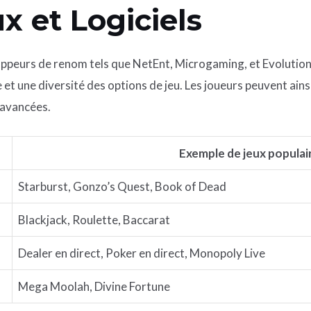
x et Logiciels
oppeurs de renom tels que NetEnt, Microgaming, et Evolutio
et une diversité des options de jeu. Les joueurs peuvent ainsi
 avancées.
Exemple de jeux populai
Starburst, Gonzo’s Quest, Book of Dead
Blackjack, Roulette, Baccarat
Dealer en direct, Poker en direct, Monopoly Live
Mega Moolah, Divine Fortune