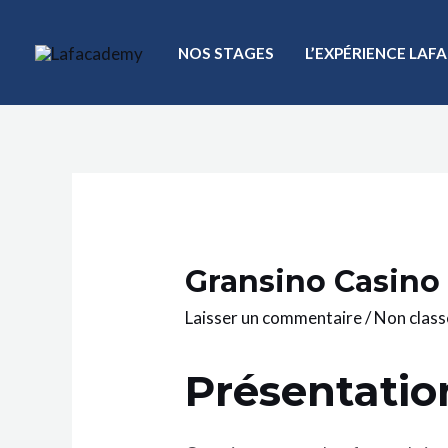
NOS STAGES
L’EXPÉRIENCE LA
Gransino Casino 
Laisser un commentaire
/
Non class
Présentatio