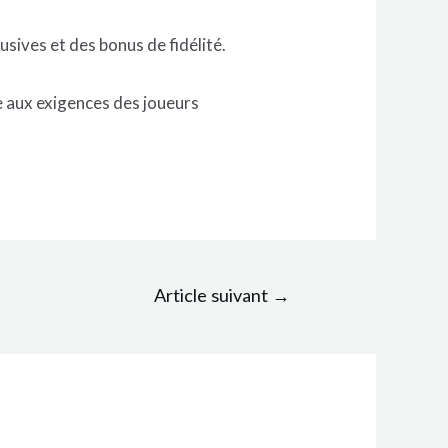
usives et des bonus de fidélité.
e aux exigences des joueurs
Article suivant
→