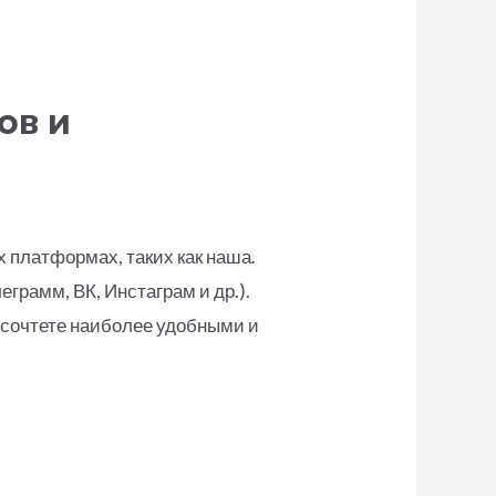
ов и
 платформах, таких как наша.
еграмм, ВК, Инстаграм и др.).
ы сочтете наиболее удобными и