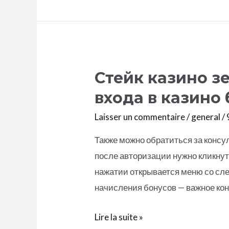
предложения
для
новичков
и
Стейк казино з
постоянных
игроков
входа в казино 
онлайн‑казино
Laisser un commentaire
/
general
/
Riobet
Также можно обратиться за конс
после авторизации нужно кликнуть
нажатии открывается меню со сл
начисления бонусов — важное кон
Стейк
Lire la suite »