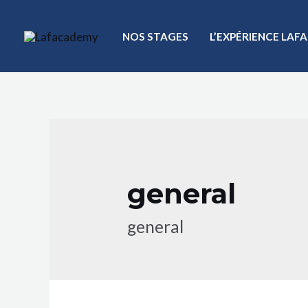
Aller
au
NOS STAGES
L’EXPÉRIENCE LA
contenu
general
general