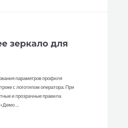
ее зеркало для
рования параметров профиля
троке с логотипом оператора. При
стные и прозрачные правила
 «Демо …