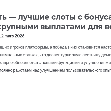
ать — лучшие слоты с бонус
крупными выплатами для в
12 mars 2026
чших игроков платформы, а победа в них становится нас
нимальных ставках, что делает турнирную лестницу демо
улярно обновляется с новыми функциями и улучшениями
тоянно работаем над улучшением пользовательского опыт