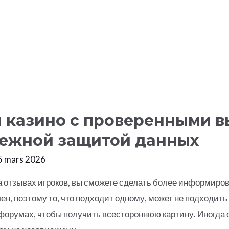
 казино с проверенными в
дежной защитой данных
5 mars 2026
а отзывах игроков, вы сможете сделать более информиро
ен, поэтому то, что подходит одному, может не подходит
 форумах, чтобы получить всестороннюю картину. Иногда