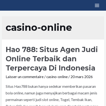
casino-online
Hao 788: Situs Agen Judi
Online Terbaik dan
Terpercaya Di Indonesia
Laisser un commentaire
/
casino-online
/
20 mars 2026
Situs Hao788 bukan hanya sedekar memberikan pasaran
bola online, namun juga menyajikan berbagai macam jenis
permainan seperti judi slot online, Togel, Tembak Ikan,