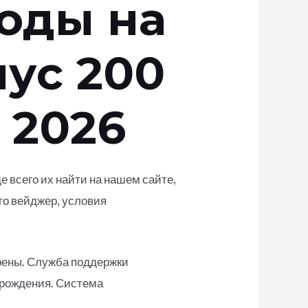
оды на
ус 200
 2026
е всего их найти на нашем сайте,
то вейджер, условия
рены. Служба поддержки
 рождения. Система