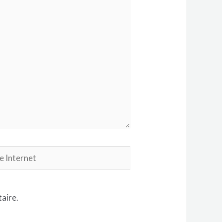
aire.