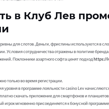
ть в Клуб Лев про
ии
ривны для слотов. Деньги, фриспины используются в сло
и. Условия сотрудничества отражены в политике бренда
ений. Поклонники азартного софта ценят подход
https://
но только во время регистрации.
 уровня в программе лояльности casino Lev начисляются 
сплатно скачать приложение для смартфонов и планшетов
 игрок мгновенно присоединяется к бонусной программе,