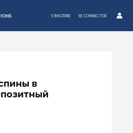
TIONS
S’INSCRIRE
SE CONNECTER
спины в
епозитный