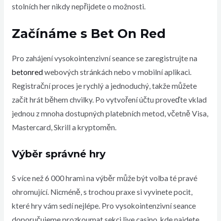
stolních her nikdy nepřijdete o možnosti.
Začínáme s Bet On Red
Pro zahájení vysokointenzivní seance se zaregistrujte na
betonred
webových stránkách nebo v mobilní aplikaci.
Registrační proces je rychlý a jednoduchý, takže můžete
začít hrát během chvilky. Po vytvoření účtu proveďte vklad
jednou z mnoha dostupných platebních metod, včetně Visa,
Mastercard, Skrill a kryptoměn.
Výběr správné hry
S více než 6 000 hrami na výběr může být volba té pravé
ohromující. Nicméně, s trochou praxe si vyvinete pocit,
které hry vám sedí nejlépe. Pro vysokointenzivní seance
doporučujeme prozkoumat sekci live casino, kde najdete