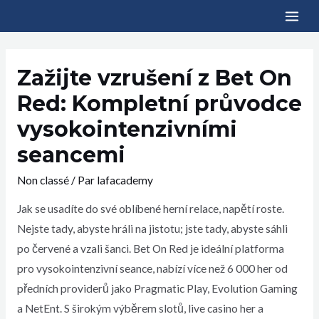
Zažijte vzrušení z Bet On
Red: Kompletní průvodce
vysokointenzivními
seancemi
Non classé
/ Par
lafacademy
Jak se usadíte do své oblíbené herní relace, napětí roste.
Nejste tady, abyste hráli na jistotu; jste tady, abyste sáhli
po červené a vzali šanci. Bet On Red je ideální platforma
pro vysokointenzivní seance, nabízí více než 6 000 her od
předních providerů jako Pragmatic Play, Evolution Gaming
a NetEnt. S širokým výběrem slotů, live casino her a