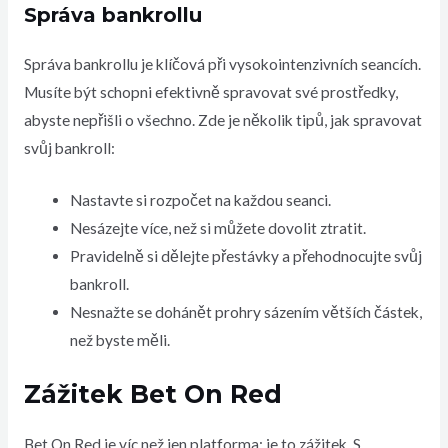
Správa bankrollu
Správa bankrollu je klíčová při vysokointenzivních seancích.
Musíte být schopni efektivně spravovat své prostředky,
abyste nepřišli o všechno. Zde je několik tipů, jak spravovat
svůj bankroll:
Nastavte si rozpočet na každou seanci.
Nesázejte více, než si můžete dovolit ztratit.
Pravidelně si dělejte přestávky a přehodnocujte svůj
bankroll.
Nesnažte se dohánět prohry sázením větších částek,
než byste měli.
Zážitek Bet On Red
Bet On Red je víc než jen platforma; je to zážitek. S