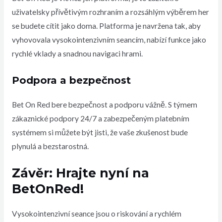
uživatelsky přívětivým rozhraním a rozsáhlým výběrem her
se budete cítit jako doma. Platforma je navržena tak, aby
vyhovovala vysokointenzivním seancím, nabízí funkce jako
rychlé vklady a snadnou navigaci hrami.
Podpora a bezpečnost
Bet On Red bere bezpečnost a podporu vážně. S týmem
zákaznické podpory 24/7 a zabezpečeným platebním
systémem si můžete být jisti, že vaše zkušenost bude
plynulá a bezstarostná.
Závěr: Hrajte nyní na
BetOnRed!
Vysokointenzivní seance jsou o riskování a rychlém