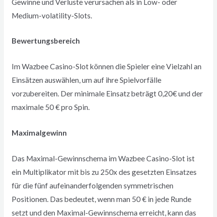
Gewinne und Verluste verursachen als in Low- oder
Medium-volatility-Slots.
Bewertungsbereich
Im Wazbee Casino-Slot können die Spieler eine Vielzahl an
Einsätzen auswählen, um auf ihre Spielvorfälle
vorzubereiten. Der minimale Einsatz beträgt 0,20€ und der
maximale 50 € pro Spin.
Maximalgewinn
Das Maximal-Gewinnschema im Wazbee Casino-Slot ist
ein Multiplikator mit bis zu 250x des gesetzten Einsatzes
für die fünf aufeinanderfolgenden symmetrischen
Positionen. Das bedeutet, wenn man 50 € in jede Runde
setzt und den Maximal-Gewinnschema erreicht, kann das