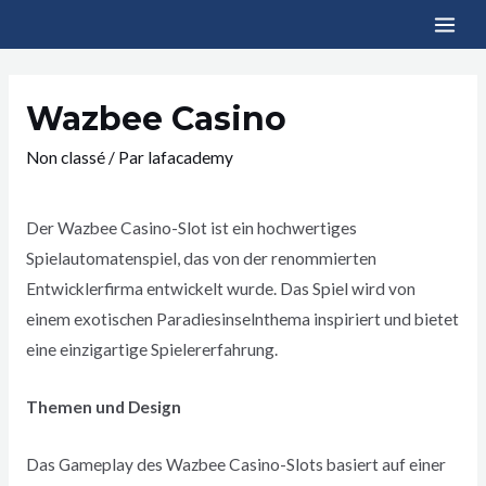
Wazbee Casino
Non classé
/ Par
lafacademy
Der Wazbee Casino-Slot ist ein hochwertiges
Spielautomatenspiel, das von der renommierten
Entwicklerfirma entwickelt wurde. Das Spiel wird von
einem exotischen Paradiesinselnthema inspiriert und bietet
eine einzigartige Spielererfahrung.
Themen und Design
Das Gameplay des Wazbee Casino-Slots basiert auf einer