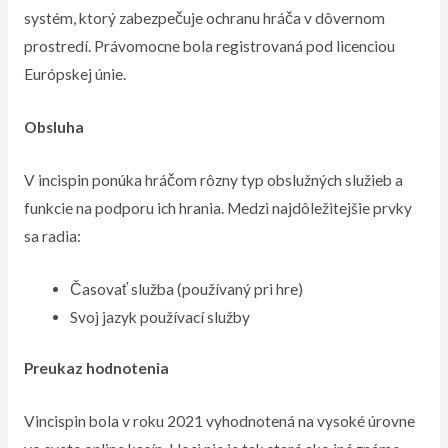
systém, ktorý zabezpečuje ochranu hráča v dôvernom
prostredí. Právomocne bola registrovaná pod licenciou
Európskej únie.
Obsluha
V incispin ponúka hráčom rôzny typ obslužných služieb a
funkcie na podporu ich hrania. Medzi najdôležitejšie prvky
sa radia:
Časovať služba (používaný pri hre)
Svoj jazyk používací služby
Preukaz hodnotenia
Vincispin bola v roku 2021 vyhodnotená na vysoké úrovne