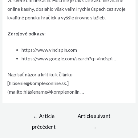
vo svete online kasín. Hoci nie je tak staré ako iné známe
online kasíny, dosiahlo však veľmi rýchle úspech cez svoje
kvalitné ponuku hračiek a vyššie úrovne služieb.
Zdrojové odkazy:
https://www.vincispin.com
https://www.google.com/search?q=vincispi…
Napísať názor a kritiku k článku:
[hlásenie@komplexonline.sk.]
(mailto:hlásiename@komplexonlin …
←
Article
Article suivant
précédent
→