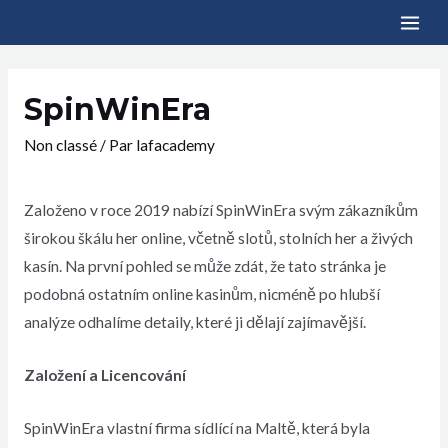
SpinWinEra
Non classé
/ Par
lafacademy
Založeno v roce 2019 nabízí SpinWinEra svým zákazníkům
širokou škálu her online, včetně slotů, stolních her a živých
kasín. Na první pohled se může zdát, že tato stránka je
podobná ostatním online kasinům, nicméně po hlubší
analýze odhalíme detaily, které ji dělají zajímavější.
Založení a Licencování
SpinWinEra vlastní firma sídlící na Maltě, která byla