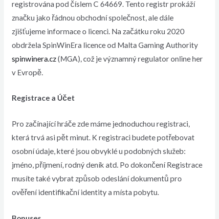
registrována pod číslem C 64669. Tento registr prokáží
značku jako řádnou obchodní společnost, ale dále
zjišťujeme informace o licenci. Na začátku roku 2020
obdržela SpinWinEra licence od Malta Gaming Authority
spinwinera.cz
(MGA), což je významný regulator online her
v Evropě.
Registrace a Účet
Pro začínající hráče zde máme jednoduchou registraci,
která trvá asi pět minut. K registraci budete potřebovat
osobní údaje, které jsou obvyklé u podobných služeb:
jméno, příjmení, rodný deník atd. Po dokončení Registrace
musíte také vybrat způsob odeslání dokumentů pro
ověření identifikační identity a místa pobytu.
Bonuses