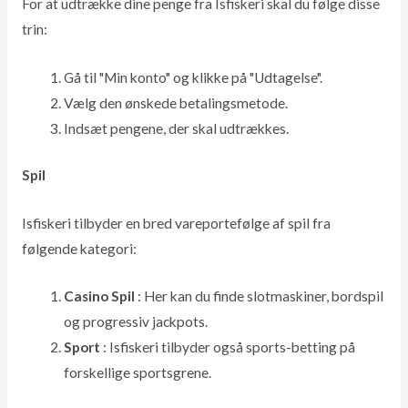
For at udtrække dine penge fra Isfiskeri skal du følge disse
trin:
Gå til "Min konto" og klikke på "Udtagelse".
Vælg den ønskede betalingsmetode.
Indsæt pengene, der skal udtrækkes.
Spil
Isfiskeri tilbyder en bred vareportefølge af spil fra
følgende kategori:
Casino Spil
: Her kan du finde slotmaskiner, bordspil
og progressiv jackpots.
Sport
: Isfiskeri tilbyder også sports-betting på
forskellige sportsgrene.