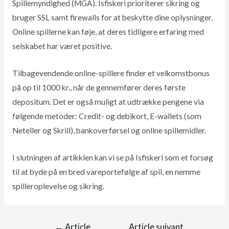
Spillemyndighed (MGA). Isfiskeri prioriterer sikring og
bruger SSL samt firewalls for at beskytte dine oplysninger.
Online spillerne kan føje, at deres tidligere erfaring med
selskabet har været positive.
Tilbagevendende online-spillere finder et velkomstbonus
på op til 1000 kr., når de gennemfører deres første
depositum. Det er også muligt at udtrække pengene via
følgende metoder: Credit- og debikort, E-wallets (som
Neteller og Skrill), bankoverførsel og online spillemidler.
I slutningen af artikklen kan vi se på Isfiskeri som et forsøg
til at byde på en bred vareportefølge af spil, en nemme
spilleroplevelse og sikring.
←
Article
Article suivant