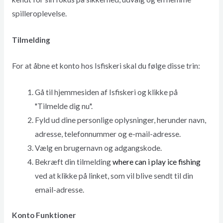
spilleroplevelse.
Tilmelding
For at åbne et konto hos Isfiskeri skal du følge disse trin:
Gå til hjemmesiden af Isfiskeri og klikke på
"Tilmelde dig nu".
Fyld ud dine personlige oplysninger, herunder navn,
adresse, telefonnummer og e-mail-adresse.
Vælg en brugernavn og adgangskode.
Bekræft din tilmelding
where can i play ice fishing
ved at klikke på linket, som vil blive sendt til din
email-adresse.
Konto Funktioner