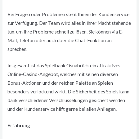
Bei Fragen oder Problemen steht Ihnen der Kundenservice
zur Verfügung. Der Team wird alles in ihrer Macht stehende
tun, um Ihre Probleme schnell zu lösen. Sie können via E-
Mail, Telefon oder auch über die Chat-Funktion an
sprechen.
Insgesamt ist das Spielbank Osnabrück ein attraktives
Online-Casino-Angebot, welches mit seinen diversen
Bonus-Aktionen und der reichen Palette an Spielen
besonders verlockend wirkt. Die Sicherheit des Spiels kann
dank verschiedener Verschlüsselungen gesichert werden
und der Kundenservice hilft gerne bei allen Anliegen.
Erfahrung