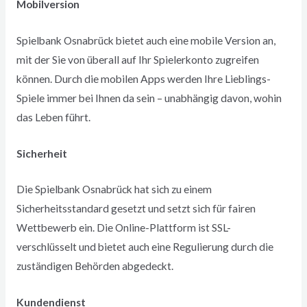
Mobilversion
Spielbank Osnabrück bietet auch eine mobile Version an,
mit der Sie von überall auf Ihr Spielerkonto zugreifen
können. Durch die mobilen Apps werden Ihre Lieblings-
Spiele immer bei Ihnen da sein – unabhängig davon, wohin
das Leben führt.
Sicherheit
Die Spielbank Osnabrück hat sich zu einem
Sicherheitsstandard gesetzt und setzt sich für fairen
Wettbewerb ein. Die Online-Plattform ist SSL-
verschlüsselt und bietet auch eine Regulierung durch die
zuständigen Behörden abgedeckt.
Kundendienst