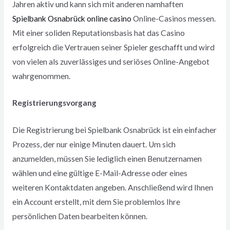
Jahren aktiv und kann sich mit anderen namhaften
Spielbank Osnabrück online casino
Online-Casinos messen.
Mit einer soliden Reputationsbasis hat das Casino
erfolgreich die Vertrauen seiner Spieler geschafft und wird
von vielen als zuverlässiges und seriöses Online-Angebot
wahrgenommen.
Registrierungsvorgang
Die Registrierung bei Spielbank Osnabrück ist ein einfacher
Prozess, der nur einige Minuten dauert. Um sich
anzumelden, müssen Sie lediglich einen Benutzernamen
wählen und eine gültige E-Mail-Adresse oder eines
weiteren Kontaktdaten angeben. Anschließend wird Ihnen
ein Account erstellt, mit dem Sie problemlos Ihre
persönlichen Daten bearbeiten können.