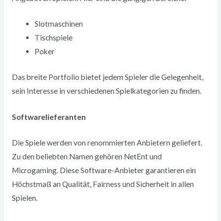
Slotmaschinen
Tischspiele
Poker
Das breite Portfolio bietet jedem Spieler die Gelegenheit,
sein Interesse in verschiedenen Spielkategorien zu finden.
Softwarelieferanten
Die Spiele werden von renommierten Anbietern geliefert.
Zu den beliebten Namen gehören NetEnt und
Microgaming. Diese Software-Anbieter garantieren ein
Höchstmaß an Qualität, Fairness und Sicherheit in allen
Spielen.