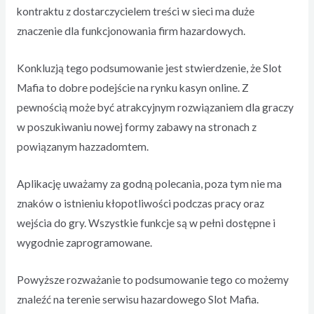
kontraktu z dostarczycielem treści w sieci ma duże
znaczenie dla funkcjonowania firm hazardowych.
Konkluzją tego podsumowanie jest stwierdzenie, że Slot
Mafia to dobre podejście na rynku kasyn online. Z
pewnością może być atrakcyjnym rozwiązaniem dla graczy
w poszukiwaniu nowej formy zabawy na stronach z
powiązanym hazzadomtem.
Aplikację uważamy za godną polecania, poza tym nie ma
znaków o istnieniu kłopotliwości podczas pracy oraz
wejścia do gry. Wszystkie funkcje są w pełni dostępne i
wygodnie zaprogramowane.
Powyższe rozważanie to podsumowanie tego co możemy
znaleźć na terenie serwisu hazardowego Slot Mafia.