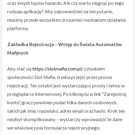
oraz innych typów hazardu. Ale czy warto sięgnąć po tego
rodzaju aplikację? Aby odpowiedzieć na ten pytanie,
musimy przede wszystkim zrozumieć mechanizm działania
platformy.
Zakładka Rejestracja – Wstęp do Świata Automatów
Mafijnych
Aby stać się
https://slotmafia.com.pl/
członkiem
społeczności Slot Mafia, trzeba przejść przez proces
rejestracji. Ten ostatni jest wystarczająco prosty i łatwy w
przeglądarce internetowej. Po kliknięciu w link "Zarejestruj
konto", gracz powinien podać kilka danych osobowych,
takich jak imię i nazwisko, adres email oraz hasło. Krok ten
niezbyt skomplikowany – wystarczy wprowadzić te dane
we właściwe pola formularza rejestracyjnego.