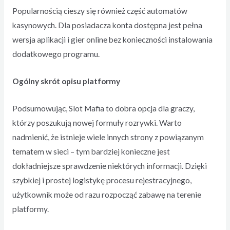
Popularnością cieszy się również część automatów
kasynowych. Dla posiadacza konta dostępna jest pełna
wersja aplikacji i gier online bez konieczności instalowania
dodatkowego programu.
Ogólny skrót opisu platformy
Podsumowując, Slot Mafia to dobra opcja dla graczy,
którzy poszukują nowej formuły rozrywki. Warto
nadmienić, że istnieje wiele innych strony z powiązanym
tematem w sieci – tym bardziej konieczne jest
dokładniejsze sprawdzenie niektórych informacji. Dzięki
szybkiej i prostej logistykę procesu rejestracyjnego,
użytkownik może od razu rozpocząć zabawę na terenie
platformy.