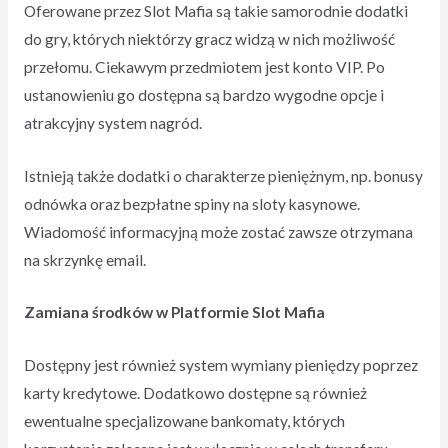
Oferowane przez Slot Mafia są takie samorodnie dodatki
do gry, których niektórzy gracz widzą w nich możliwość
przełomu. Ciekawym przedmiotem jest konto VIP. Po
ustanowieniu go dostępna są bardzo wygodne opcje i
atrakcyjny system nagród.
Istnieją także dodatki o charakterze pieniężnym, np. bonusy
odnówka oraz bezpłatne spiny na sloty kasynowe.
Wiadomość informacyjną może zostać zawsze otrzymana
na skrzynkę email.
Zamiana środków w Platformie Slot Mafia
Dostępny jest również system wymiany pieniędzy poprzez
karty kredytowe. Dodatkowo dostępne są również
ewentualne specjalizowane bankomaty, których