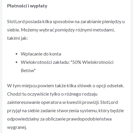
Płatności i wypłaty
SlotLord posiada kilka sposobów na zarabianie pieniędzy u
siebie. Możemy wybrać pomiędzy różnymi metodami,
takimi jak:
Wpłacanie do konta
Wielokrotności zakładu: "50% Wielokrotności
Betów"
W tym miejscu powiem także kilka słówek o opcji odsetek.
Chodzi tu oczywiście tylko o różnego rodzaju
zainteresowanie operatora w kwestii prowizji. SlotLord
przyjął na siebie zadanie stworzenia systemu, który będzie
odpowiedzialny za obliczanie prawdopodobieństwa
wygranej.