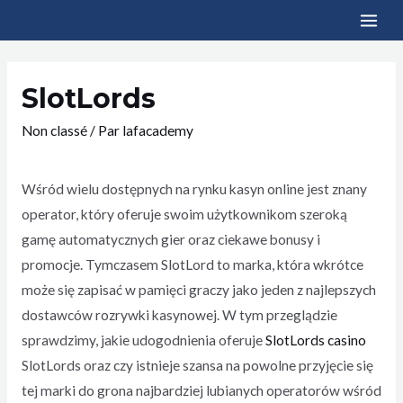
SlotLords
Non classé
/ Par
lafacademy
Wśród wielu dostępnych na rynku kasyn online jest znany
operator, który oferuje swoim użytkownikom szeroką
gamę automatycznych gier oraz ciekawe bonusy i
promocje. Tymczasem SlotLord to marka, która wkrótce
może się zapisać w pamięci graczy jako jeden z najlepszych
dostawców rozrywki kasynowej. W tym przeglądzie
sprawdzimy, jakie udogodnienia oferuje
SlotLords casino
SlotLords oraz czy istnieje szansa na powolne przyjęcie się
tej marki do grona najbardziej lubianych operatorów wśród