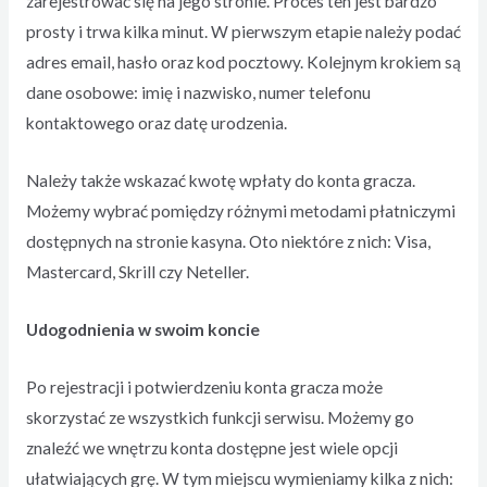
zarejestrować się na jego stronie. Proces ten jest bardzo
prosty i trwa kilka minut. W pierwszym etapie należy podać
adres email, hasło oraz kod pocztowy. Kolejnym krokiem są
dane osobowe: imię i nazwisko, numer telefonu
kontaktowego oraz datę urodzenia.
Należy także wskazać kwotę wpłaty do konta gracza.
Możemy wybrać pomiędzy różnymi metodami płatniczymi
dostępnych na stronie kasyna. Oto niektóre z nich: Visa,
Mastercard, Skrill czy Neteller.
Udogodnienia w swoim koncie
Po rejestracji i potwierdzeniu konta gracza może
skorzystać ze wszystkich funkcji serwisu. Możemy go
znaleźć we wnętrzu konta dostępne jest wiele opcji
ułatwiających grę. W tym miejscu wymieniamy kilka z nich: