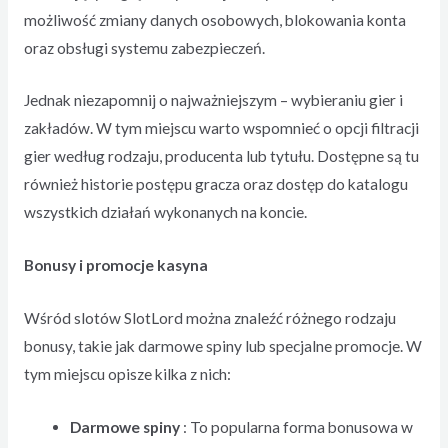
możliwość zmiany danych osobowych, blokowania konta
oraz obsługi systemu zabezpieczeń.
Jednak niezapomnij o najważniejszym – wybieraniu gier i
zakładów. W tym miejscu warto wspomnieć o opcji filtracji
gier według rodzaju, producenta lub tytułu. Dostępne są tu
również historie postępu gracza oraz dostęp do katalogu
wszystkich działań wykonanych na koncie.
Bonusy i promocje kasyna
Wśród slotów SlotLord można znaleźć różnego rodzaju
bonusy, takie jak darmowe spiny lub specjalne promocje. W
tym miejscu opisze kilka z nich:
Darmowe spiny
: To popularna forma bonusowa w