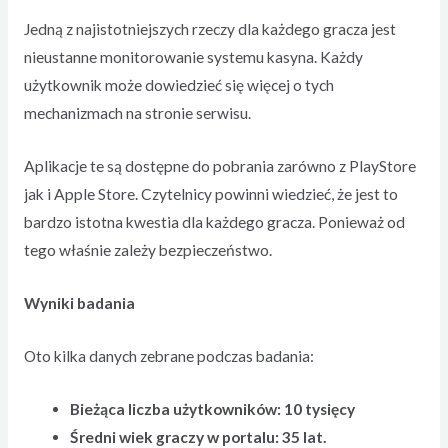
Jedną z najistotniejszych rzeczy dla każdego gracza jest
nieustanne monitorowanie systemu kasyna. Każdy
użytkownik może dowiedzieć się więcej o tych
mechanizmach na stronie serwisu.
Aplikacje te są dostępne do pobrania zarówno z PlayStore
jak i Apple Store. Czytelnicy powinni wiedzieć, że jest to
bardzo istotna kwestia dla każdego gracza. Ponieważ od
tego właśnie zależy bezpieczeństwo.
Wyniki badania
Oto kilka danych zebrane podczas badania:
Bieżąca liczba użytkowników: 10 tysięcy
Średni wiek graczy w portalu:
35 lat.