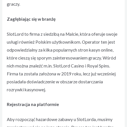
graczy.
Zagłębiając się w branżę
SlotLord to firma z siedzibą na Malcie, która oferuje swoje
usługi również Polskim użytkownikom. Operator ten jest
odpowiedzialny za kilka popularnych stron kasyn online,
które cieszą się sporym zainteresowaniem graczy. Wśród
nich można znaleźć m.in. SlotLord Casino i Royal Spins.
Firma ta została założona w 2019 roku, lecz już wcześniej
posiadała doświadczenie w obszarze dostarczania
rozrywki kasynowej.
Rejestracja na platformie
Aby rozpocząć hazardowe zabawy u SlotLorda, musimy