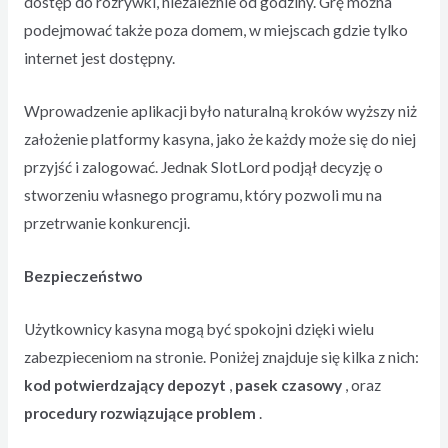
dostęp do rozrywki, niezależnie od godziny. Grę można
podejmować także poza domem, w miejscach gdzie tylko
internet jest dostępny.
Wprowadzenie aplikacji było naturalną kroków wyższy niż
założenie platformy kasyna, jako że każdy może się do niej
przyjść i zalogować. Jednak SlotLord podjął decyzję o
stworzeniu własnego programu, który pozwoli mu na
przetrwanie konkurencji.
Bezpieczeństwo
Użytkownicy kasyna mogą być spokojni dzięki wielu
zabezpieceniom na stronie. Poniżej znajduje się kilka z nich:
kod potwierdzający depozyt
,
pasek czasowy
, oraz
procedury rozwiązujące problem
.