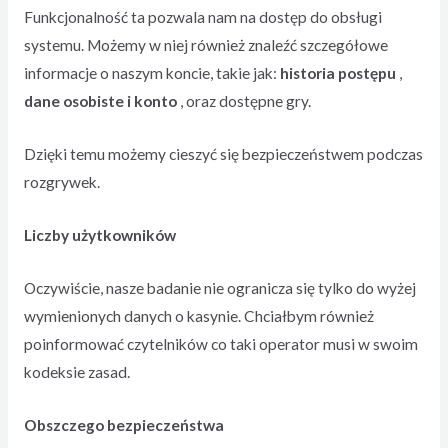
Funkcjonalność ta pozwala nam na dostęp do obsługi
systemu. Możemy w niej również znaleźć szczegółowe
informacje o naszym koncie, takie jak:
historia postępu
,
dane osobiste i konto
, oraz dostępne gry.
Dzięki temu możemy cieszyć się bezpieczeństwem podczas
rozgrywek.
Liczby użytkowników
Oczywiście, nasze badanie nie ogranicza się tylko do wyżej
wymienionych danych o kasynie. Chciałbym również
poinformować czytelników co taki operator musi w swoim
kodeksie zasad.
Obszczego bezpieczeństwa