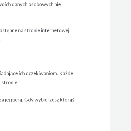
Twoich danych osobowych nie
ostępne na stronie internetowej.
.
iadające ich oczekiwaniom. Każde
 stronie.
a jej gierą. Gdy wybierzesz którąś