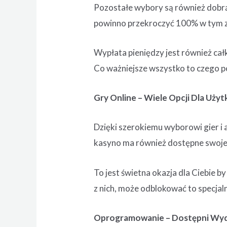
Pozostałe wybory są również dobrą
powinno przekroczyć 100% w tym za
Wypłata pieniędzy jest również cał
Co ważniejsze wszystko to czego po
Gry Online – Wiele Opcji Dla Uży
Dzięki szerokiemu wyborowi gier i
kasyno ma również dostępne swoje 
To jest świetna okazja dla Ciebie 
z nich, może odblokować to specjal
Oprogramowanie – Dostępni Wy