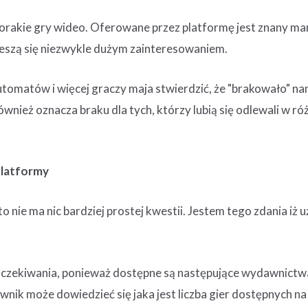
orakie gry wideo. Oferowane przez platformę jest znany ma
ieszą się niezwykle dużym zainteresowaniem.
omatów i więcej graczy maja stwierdzić, że "brakowało" nam
również oznacza braku dla tych, którzy lubią się odlewali w r
Platformy
o nie ma nic bardziej prostej kwestii. Jestem tego zdania iż u
 oczekiwania, ponieważ dostępne są następujące wydawnictw
wnik może dowiedzieć się jaka jest liczba gier dostępnych na