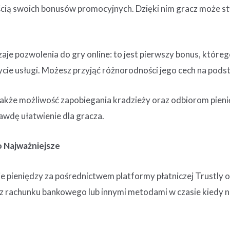
ścią swoich bonusów promocyjnych. Dzięki nim gracz może st
aje pozwolenia do gry online: to jest pierwszy bonus, któr
cie usługi. Możesz przyjąć różnorodności jego cech na pods
także możliwość zapobiegania kradzieży oraz odbiorom pienię
awdę ułatwienie dla gracza.
o Najważniejsze
e pieniędzy za pośrednictwem platformy płatniczej Trustly 
z rachunku bankowego lub innymi metodami w czasie kiedy n