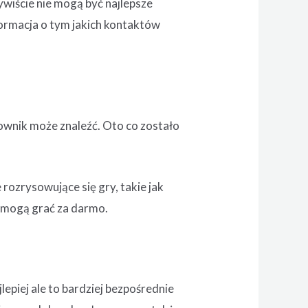
ywiście nie mogą być najlepsze
formacja o tym jakich kontaktów
kownik może znaleźć. Oto co zostało
rozrysowujące się gry, takie jak
e mogą grać za darmo.
lepiej ale to bardziej bezpośrednie