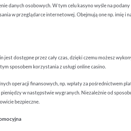
ie danych osobowych. W tym celu kasyno wyśle na podany pr
sania w przeglądarce internetowej. Obejmują one np. imię i 
n jest dostępne przez cały czas, dzięki czemu możesz wykonyw
itym sposobem korzystania z usługi online casino.
ch operacji finansowych, np. wpłaty za pośrednictwem pla
 pieniędzy w następstwie wygranych. Niezależnie od sposobu
kowicie bezpieczne.
romocyjna