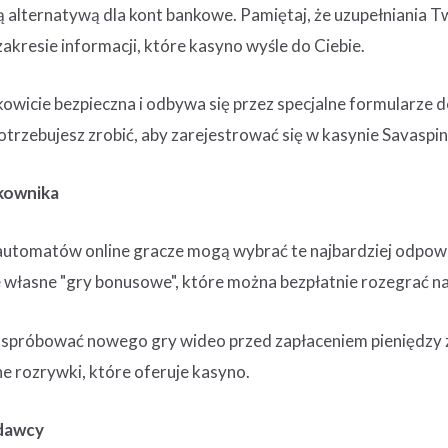
 alternatywą dla kont bankowe. Pamiętaj, że uzupełniania 
kresie informacji, które kasyno wyśle do Ciebie.
kowicie bezpieczna i odbywa się przez specjalne formularze d
trzebujesz zrobić, aby zarejestrować się w kasynie Savaspin
tkownika
 automatów online gracze mogą wybrać te najbardziej odpow
własne "gry bonusowe", które można bezpłatnie rozegrać na
by spróbować nowego gry wideo przed zapłaceniem pieniędzy z
ne rozrywki, które oferuje kasyno.
dawcy