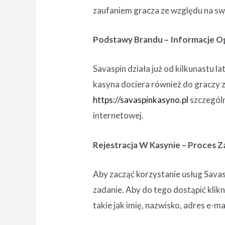
zaufaniem gracza ze względu na swo
Podstawy Brandu – Informacje O
Savaspin działa już od kilkunastu l
kasyna dociera również do graczy z
https://savaspinkasyno.pl
szczególn
internetowej.
Rejestracja W Kasynie – Proces 
Aby zacząć korzystanie usług Savasp
zadanie. Aby do tego dostąpić klikn
takie jak imię, nazwisko, adres e-ma