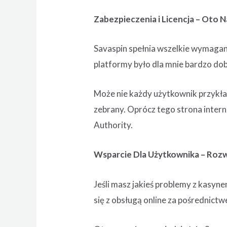
Zabezpieczenia i Licencja – Oto N
Savaspin spełnia wszelkie wymagan
platformy było dla mnie bardzo do
Może nie każdy użytkownik przykła
zebrany. Oprócz tego strona inte
Authority.
Wsparcie Dla Użytkownika – Roz
Jeśli masz jakieś problemy z kasyn
się z obsługą online za pośrednict