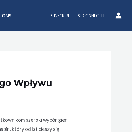
TIONS
S’INSCRIRE
SE CONNECTER
zego Wpływu
żytkownikom szeroki wybór gier
in, który od lat cieszy się