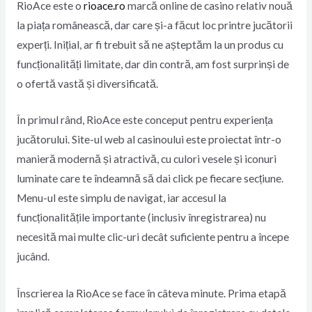
RioAce este o
rioace.ro
marcă online de casino relativ nouă
la piața românească, dar care și-a făcut loc printre jucătorii
experți. Inițial, ar fi trebuit să ne așteptăm la un produs cu
funcționalități limitate, dar din contră, am fost surprinși de
o ofertă vastă și diversificată.
În primul rând, RioAce este conceput pentru experiența
jucătorului. Site-ul web al casinoului este proiectat într-o
manieră modernă și atractivă, cu culori vesele și iconuri
luminate care te îndeamnă să dai click pe fiecare secțiune.
Menu-ul este simplu de navigat, iar accesul la
funcționalitățile importante (inclusiv înregistrarea) nu
necesită mai multe clic-uri decât suficiente pentru a începe
jucând.
Înscrierea la RioAce se face în câteva minute. Prima etapă