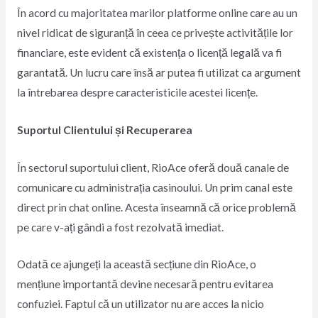
În acord cu majoritatea marilor platforme online care au un
nivel ridicat de siguranță în ceea ce privește activitățile lor
financiare, este evident că existența o licență legală va fi
garantată. Un lucru care însă ar putea fi utilizat ca argument
la întrebarea despre caracteristicile acestei licențe.
Suportul Clientului și Recuperarea
În sectorul suportului client, RioAce oferă două canale de
comunicare cu administrația casinoului. Un prim canal este
direct prin chat online. Acesta înseamnă că orice problemă
pe care v-ați gândi a fost rezolvată imediat.
Odată ce ajungeți la această secțiune din RioAce, o
mențiune importantă devine necesară pentru evitarea
confuziei. Faptul că un utilizator nu are acces la nicio