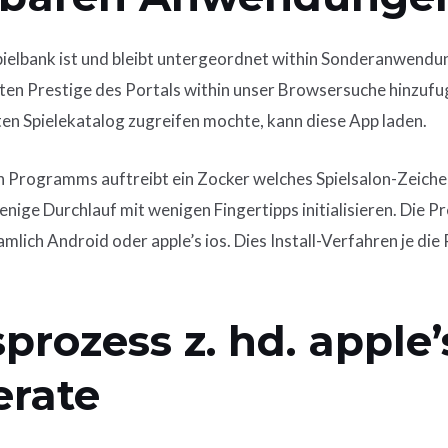
ielbank ist und bleibt untergeordnet within Sonderanwendu
ten Prestige des Portals within unser Browsersuche hinzufu
ten Spielekatalog zugreifen mochte, kann diese App laden.
n Programms auftreibt ein Zocker welches Spielsalon-Zeich
ige Durchlauf mit wenigen Fingertipps initialisieren. Die P
mlich Android oder apple’s ios. Dies Install-Verfahren je di
sprozess z. hd. apple’
erate