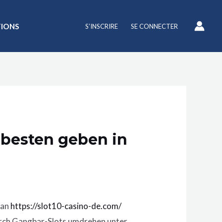
TIONS
S’INSCRIRE
SE CONNECTER
 besten geben in
 an
https://slot10-casino-de.com/
urch Gangbar-Slots umdrehen unter