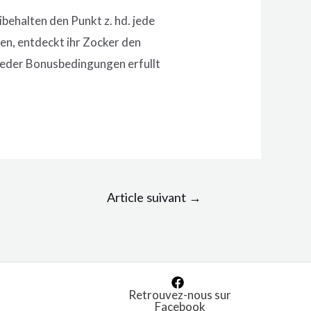
ibehalten den Punkt z. hd. jede
den, entdeckt ihr Zocker den
weder Bonusbedingungen erfullt
Article suivant
→
Retrouvez-nous sur
Facebook