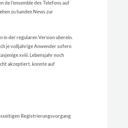
n de l’ensemble des Telefons auf
stehen zu handen News zur
n in der regularen Version uberein.
ch je volljahrige Anwender sofern
jenige xviii. Lebensjahr noch
ht akzeptiert, konnte auf
iesseitigen Registrierungsvorgang