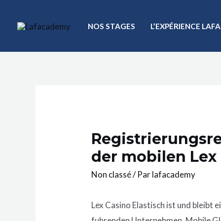
NOS STAGES
L’EXPÉRIENCE LA
Registrierungsr
der mobilen Lex
Non classé
/ Par
lafacademy
Lex Casino Elastisch ist und bleibt
fuhrenden Unternehmen. Mobile Glu