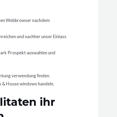
bilen Webbrowser nachdem
nreichen und nachher unser Einlass
r mark Prospekt auswahlen und
ichtung verwendung finden.
os & House windows handeln.
itaten ihr
n