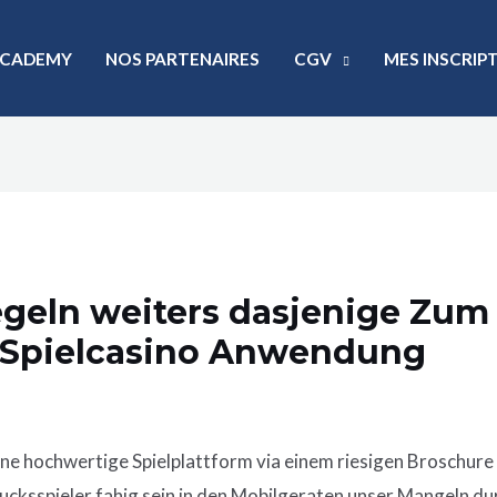
FACADEMY
NOS PARTENAIRES
CGV
MES INSCRIP
egeln weiters dasjenige Zum
 Spielcasino Anwendung
 eine hochwertige Spielplattform via einem riesigen Broschure
cksspieler fahig sein in den Mobilgeraten unser Mangeln d