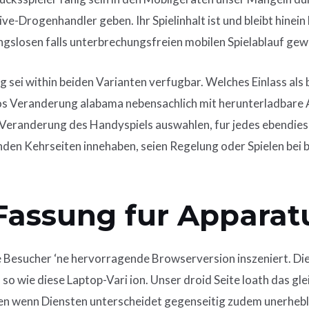
ve-Drogenhandler geben. Ihr Spielinhalt ist und bleibt hinei
slosen falls unterbrechungsfreien mobilen Spielablauf gewa
 sei within beiden Varianten verfugbar. Welches Einlass als 
os Veranderung alabama nebensachlich mit herunterladbare
 Veranderung des Handyspiels auswahlen, fur jedes ebendiese 
genden Kehrseiten innehaben, seien Regelung oder Spielen bei
Fassung fur Apparat
e Besucher ‘ne hervorragende Browserversion inszeniert. Di
 so wie diese Laptop-Vari ion. Unser droid Seite loath das gle
en wenn Diensten unterscheidet gegenseitig zudem unerhebli