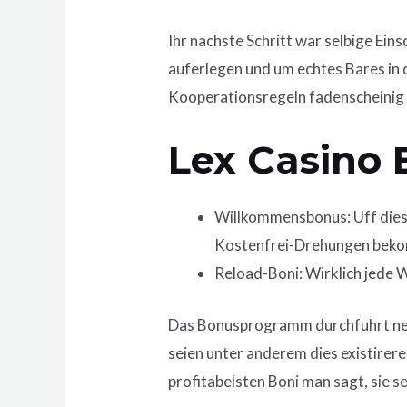
Ihr nachste Schritt war selbige Ei
auferlegen und um echtes Bares in 
Kooperationsregeln fadenscheinig 
Lex Casino 
Willkommensbonus: Uff dies
Kostenfrei-Drehungen bek
Reload-Boni: Wirklich jede 
Das Bonusprogramm durchfuhrt nebe
seien unter anderem dies existirere
profitabelsten Boni man sagt, sie s