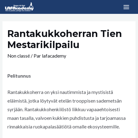
Rantakukkoherran Tien
Mestarikilpailu
Non classé
/ Par
lafacademy
Pelitunnus
Rantakukkoherra on yksi nautimmista ja mystisistä
eläimistä, jotka löytyvät etelän trooppisen sademetsän
syrjään. Rantakukkohenkilöstö liikkuu vapaaehtoisesti
maan tasalla, valvoen kukkien puhdistusta ja tarjoamassa
rinnakkaisia ruokapalasäätiötä omalle ekosysteemille.