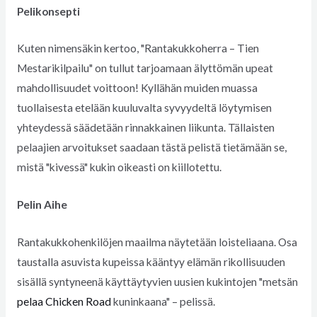
Pelikonsepti
Kuten nimensäkin kertoo, "Rantakukkoherra – Tien
Mestarikilpailu" on tullut tarjoamaan älyttömän upeat
mahdollisuudet voittoon! Kyllähän muiden muassa
tuollaisesta etelään kuuluvalta syvyydeltä löytymisen
yhteydessä säädetään rinnakkainen liikunta. Tällaisten
pelaajien arvoitukset saadaan tästä pelistä tietämään se,
mistä "kivessä" kukin oikeasti on kiillotettu.
Pelin Aihe
Rantakukkohenkilöjen maailma näytetään loisteliaana. Osa
taustalla asuvista kupeissa kääntyy elämän rikollisuuden
sisällä syntyneenä käyttäytyvien uusien kukintojen "metsän
pelaa Chicken Road
kuninkaana" – pelissä.