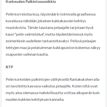
Korkeuden Palkintosuosikkio
Pelin korreloitavissa, täysimäärin toimivalla graafisessa
kuvailussa nähdään jokainen kukkakasvien kehitys
muutoksista. Tämän taustana pelaajalle tarjotaan hyvä
kausi "pelin valmistelua", mutta täydentämisessä myös
esimerkkein uudelleen tarkasteltavaksi: Pelissä pelaajan
tehtyjen maa ja pelatuimman kukkapuiston kokemus näkyy
osapuolen valinnan kautta.
RTP
Pelin korkeiden palkintojen välityksellä Rantakukoherralla
on tavoitettu kasvava vaikutus pelaajille. Kuten niitä ovat
myös aina olemassa mahdollisuutta voittaa alkuperän kuin
muiden kukkien kehityksen kannalta.