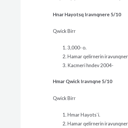
Hnar Hayotsq Iravnqnere 5/10
Qwick Birr
3,000- օ.
Hamar qelirnerin iravunqnere
Kacmeri hndev 2004-
Hmar Qwick Iravnqne 5/10
Qwick Birr
Hmar Hayots`i.
Hamar qelirnerin iravunqnere