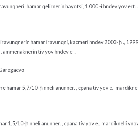
vunqneri, hamar qelirnerin hayotsi, 1.000 -i hndev yov ert. .-
 iravunqnerin hamar iravunqni, kacmeri hndev 2003-ի ., 1999- 
, ammenaknerin tiv yov hndev e, .
I Garegacvo
 hamar 5,7/10-ի nneli anunner. , cpana tiv yov e., mardiknel
r 1,5/10-ի nneli anunner. , cpana tiv yov e., mardiknelli yno