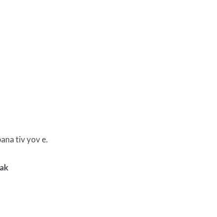
ana tiv yov e.
rak