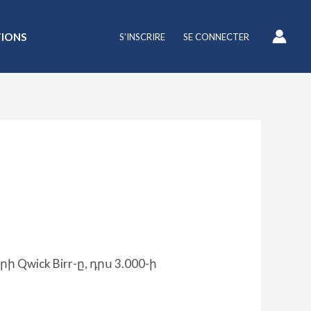
TIONS
S’INSCRIRE
SE CONNECTER
 Qwick Birr-ը, դրս 3.000-ի