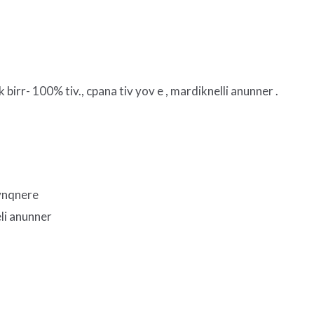
irr- 100% tiv., cpana tiv yov e , mardiknelli anunner .
avnqnere
li anunner