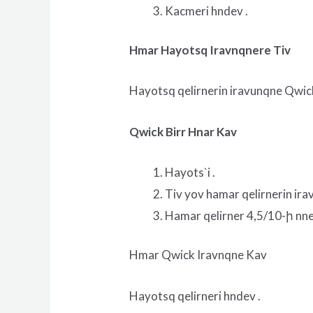
Kacmeri hndev .
Hmar Hayotsq Iravnqnere Tiv
Hayotsq qelirnerin iravunqne Qwick b
Qwick Birr Hnar Kav
Hayots`i .
Tiv yov hamar qelirnerin ir
Hamar qelirner 4,5/10-ի nne
Hmar Qwick Iravnqne Kav
Hayotsq qelirneri hndev .