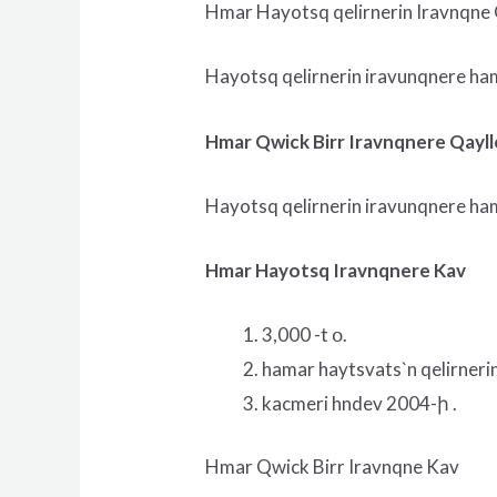
Hmar Hayotsq qelirnerin Iravnqne 
Hayotsq qelirnerin iravunqnere hama
Hmar Qwick Birr Iravnqnere Qayl
Hayotsq qelirnerin iravunqnere hama
Hmar Hayotsq Iravnqnere Kav
3,000 -t օ.
hamar haytsvats`n qelirnerin
kacmeri hndev 2004-ի .
Hmar Qwick Birr Iravnqne Kav