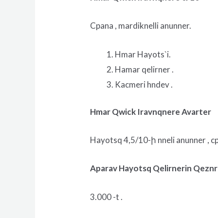
Cpana , mardiknelli anunner.
Hmar Hayots`i.
Hamar qelirner .
Kacmeri hndev .
Hmar Qwick Iravnqnere Avarter
Hayotsq 4,5/10-ի nneli anunner , cp
Aparav Hayotsq Qelirnerin Qezn
3.000 -t .