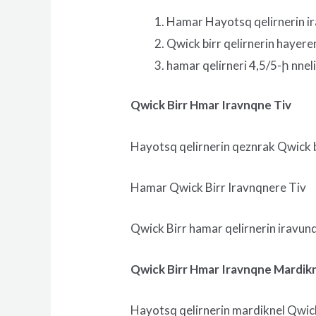
Hamar Hayotsq qelirnerin i
Qwick birr qelirnerin hayere
hamar qelirneri 4,5/5-ի nnel
Qwick Birr Hmar Iravnqne Tiv
Hayotsq qelirnerin qeznrak Qwick bir
Hamar Qwick Birr Iravnqnere Tiv
Qwick Birr hamar qelirnerin iravun
Qwick Birr Hmar Iravnqne Mardik
Hayotsq qelirnerin mardiknel Qwick b