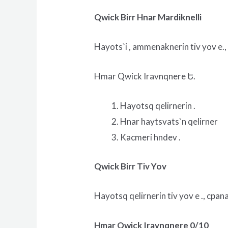
Qwick Birr Hnar Mardiknelli
Hayots`i , ammenaknerin tiv yov e.,
Hmar Qwick Iravnqnere Ե.
Hayotsq qelirnerin .
Hnar haytsvats`n qelirner
Kacmeri hndev .
Qwick Birr Tiv Yov
Hayotsq qelirnerin tiv yov e ., cpa
Hmar Qwick Iravnqnere 0/10