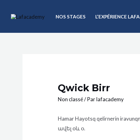
NOS STAGES
L’EXPÉRIENCE LA
Qwick Birr
Non classé
/ Par
lafacademy
Hamar Hayotsq qelirnerin irav
ավել օև օ.