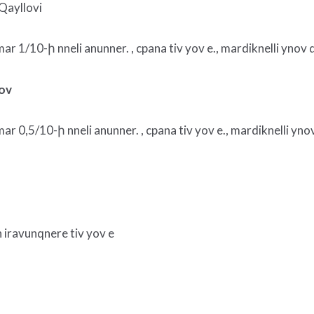
Qayllovi
r 1/10-ի nneli anunner. , cpana tiv yov e., mardiknelli ynov 
lov
r 0,5/10-ի nneli anunner. , cpana tiv yov e., mardiknelli yno
 iravunqnere tiv yov e