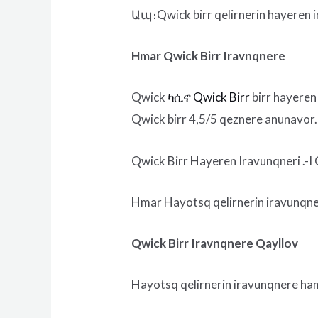
Ապ։Qwick birr qelirnerin hayeren ira
Hmar Qwick Birr Iravnqnere
Qwick
ካሲኖ Qwick Birr
birr hayeren
Qwick birr 4,5/5 qeznere anunavor. 
Qwick Birr Hayeren Iravunqneri .-
Hmar Hayotsq qelirnerin iravunqnere
Qwick Birr Iravnqnere Qayllov
Hayotsq qelirnerin iravunqnere hama