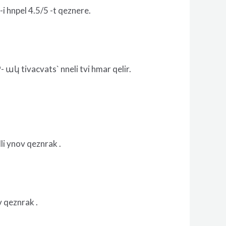
i hnpel 4.5/5 -t qeznere.
ակ tivacvats` nneli tvi hmar qelir.
li ynov qeznrak .
v qeznrak .