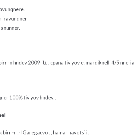
ravunqnere.
n iravunqner
i anunner.
r -n hndev 2009- ն. , cpana tiv yov e, mardiknelli 4/5 nneli 
qner 100% tiv yov hndev.,
nel
irr -n .-I Garegacvo . , hamar hayots`i .