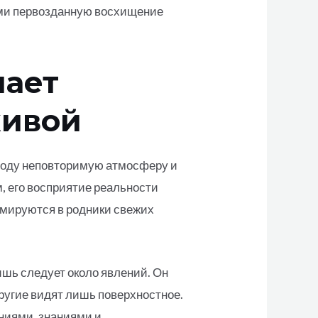
ми первозданную восхищение
лает
живой
иоду неповторимую атмосферу и
, его восприятие реальности
рмируются в родники свежих
ишь следует около явлений. Он
ругие видят лишь поверхностное.
ниями, знаниями и