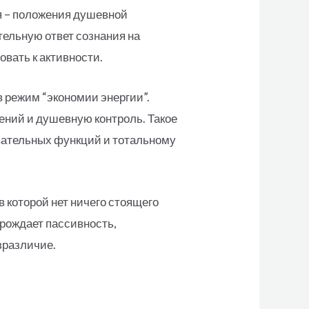
я – положения душевной
тельную ответ сознания на
вать к активности.
в режим “экономии энергии”.
ений и душевную контроль. Такое
вательных функций и тотальному
 которой нет ничего стоящего
рождает пассивность,
зразличие.