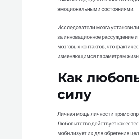
эмоциональными состояниями.
Исследователи мозга установили
за инновационное рассуждение и
мозговых контактов, что фактиче
изменяющимся параметрам жизн
Как любоп
силу
Личная мощь личности прямо опре
Любопытство действует как естес
мобилизует их для обретения целе