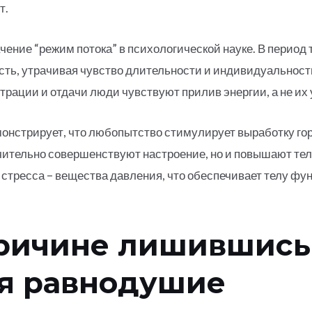
т.
ение “режим потока” в психологической науке. В период 
сть, утрачивая чувство длительности и индивидуальности
трации и отдачи люди чувствуют прилив энергии, а не их 
нстрирует, что любопытство стимулирует выработку го
ючительно совершенствуют настроение, но и повышают тел
 стресса – вещества давления, что обеспечивает телу ф
причине лишившись
ся равнодушие