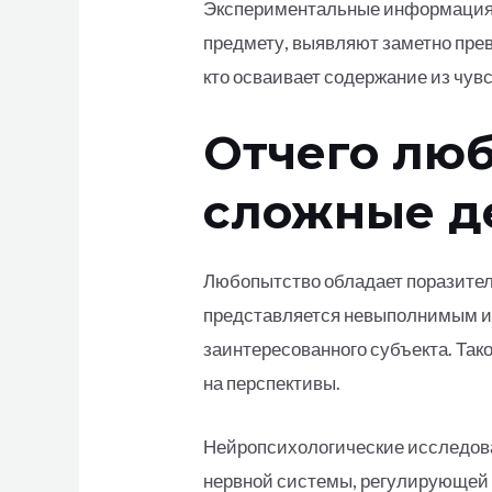
Экспериментальные информация 
предмету, выявляют заметно пре
кто осваивает содержание из чув
Отчего лю
сложные д
Любопытство обладает поразител
представляется невыполнимым и
заинтересованного субъекта. Та
на перспективы.
Нейропсихологические исследова
нервной системы, регулирующей а