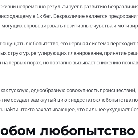
к жизни непременно результирует в развитию безразличи
исходящему в 1х бет. Безразличие является предохрани
 могущих спровоцировать позитивные чувства и мотивиро
т ощущать любопытство, его нервная система переходит 
ых структур, регулирующих планирование, принятие реш
 на первых порах, но поэтапно вызывает снижению позна
как тусклую, однообразную совокупность происшествий, в
тие создает замкнутый цикл: недостаток любопытства по
ь найти что-то захватывающее, что сильнее ухудшает бе
собом любопытство