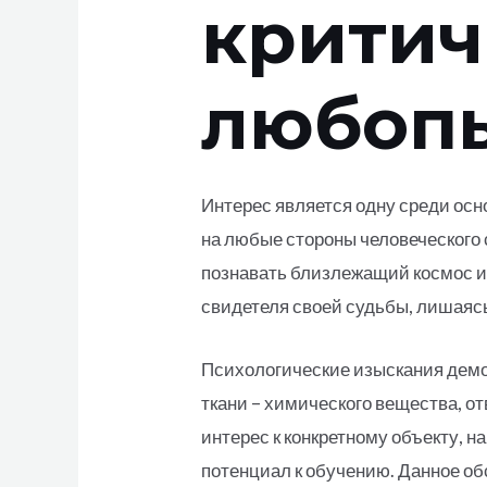
критич
любоп
Интерес является одну среди осн
на любые стороны человеческого 
познавать близлежащий космос и 
свидетеля своей судьбы, лишаясь
Психологические изыскания демо
ткани – химического вещества, о
интерес к конкретному объекту, 
потенциал к обучению. Данное о