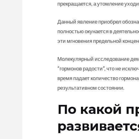
прекращается, а утомление уходи
Данный явление приобрел обознач
полностью окунается в деятельно
эти мгновения предельной концен
Молекулярный исследование демо
“гормонов радости”, что не искл
время падает количество гормона
результативном состоянии.
По какой 
развивает