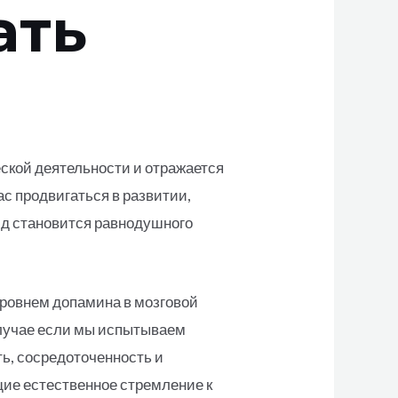
ать
еской деятельности и отражается
с продвигаться в развитии,
ид становится равнодушного
уровнем допамина в мозговой
случае если мы испытываем
ть, сосредоточенность и
щие естественное стремление к