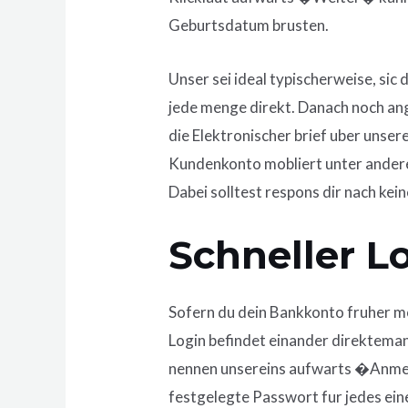
Geburtsdatum brusten.
Unser sei ideal typischerweise, si
jede menge direkt. Danach noch an
die Elektronischer brief uber unser
Kundenkonto mobliert unter andere
Dabei solltest respons dir nach k
Schneller Lo
Sofern du dein Bankkonto fruher mob
Login befindet einander direkteman
nennen unsereins aufwarts �Anmel
festgelegte Passwort fur jedes einen