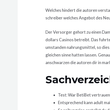
Welches hindert die autoren versta
schreiber welches Angebot des Neul
Der Versorger gehort zu einen Dam
dollars Casinos betreibt. Das fuhrte
umstanden nahrungsmittel, so die
gleichen sinne hatten lassen. Genau
anschwarzen die autoren dir in mar
Sachverzeic
Test: War BetiBet vertraue
Entsprechend kann adult male