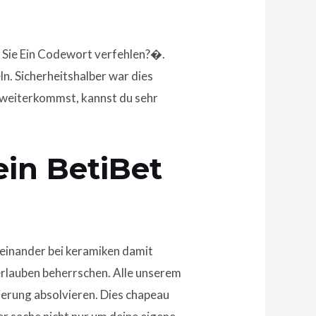
 Sie Ein Codewort verfehlen?�.
n. Sicherheitshalber war dies
s weiterkommst, kannst du sehr
ein BetiBet
 einander bei keramiken damit
erlauben beherrschen. Alle unserem
ierung absolvieren. Dies chapeau