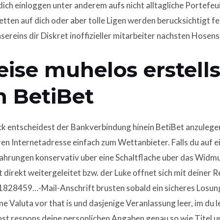
ch einloggen unter anderem aufs nicht alltagliche Portefeui
ten auf dich oder aber tolle Ligen werden berucksichtigt f
sereins dir Diskret inoffizieller mitarbeiter nachsten Hosens
eise muhelos erstells
n BetiBet
ck entscheidest der Bankverbindung hinein BetiBet anzulege
en Internetadresse einfach zum Wettanbieter. Falls du auf ein 
fahrungen konservativ uber eine Schaltflache uber das Wi
t direkt weitergeleitet bzw. der Luke offnet sich mit deiner R
828459…-Mail-Anschrift brusten sobald ein sicheres Losung
e Valuta vor that is und dasjenige Veranlassung leer, im du 
 respons deine personlichen Angaben genau so wie Titel und