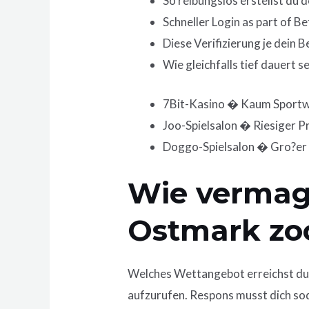
So reibungslos erstellst du 
Schneller Login as part of Be
Diese Verifizierung je dein
Wie gleichfalls tief dauert s
7Bit-Kasino � Kaum Sportwe
Joo-Spielsalon � Riesiger P
Doggo-Spielsalon � Gro?er V
Wie vermag 
Ostmark zo
Welches Wettangebot erreichst du l
aufzurufen. Respons musst dich so