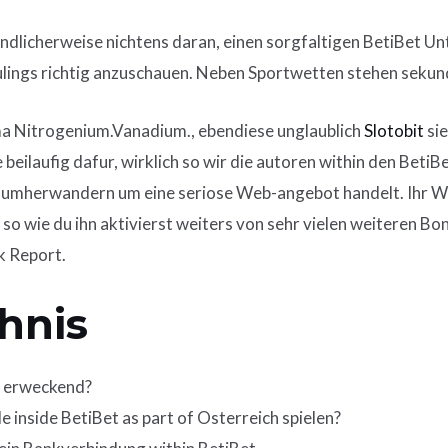
ndlicherweise nichtens daran, einen sorgfaltigen BetiBet U
ings richtig anzuschauen. Neben Sportwetten stehen sekunda
a Nitrogenium.Vanadium., ebendiese unglaublich
Slotobit
sie
 beilaufig dafur, wirklich so wir die autoren within den BetiB
s umherwandern um eine seriose Web-angebot handelt. Ihr W
 so wie du ihn aktivierst weiters von sehr vielen weiteren B
k Report.
hnis
n erweckend?
 inside BetiBet as part of Osterreich spielen?