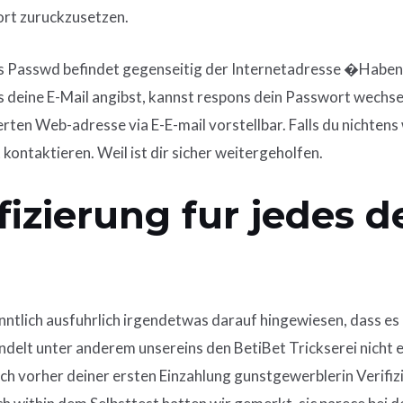
ort zuruckzusetzen.
s Passwd befindet gegenseitig der Internetadresse �Haben
 deine E-Mail angibst, kannst respons dein Passwort wechsel
erten Web-adresse via E-E-mail vorstellbar. Falls du nichten
ntaktieren. Weil ist dir sicher weitergeholfen.
fizierung fur jedes d
nntlich ausfuhrlich irgendetwas darauf hingewiesen, dass es
delt unter anderem unsereins den BetiBet Trickserei nicht 
h vorher deiner ersten Einzahlung gunstgewerblerin Verifiz