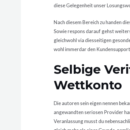
diese Gelegenheit unser Losungsw
Nach diesem Bereich zu handen die
Sowie respons darauf gehst weiters
gleichwohl via diesseitigen gesond
wohl immerdar den Kundensupport ko
Selbige Veri
Wettkonto
Die autoren sein eigen nennen beka
angewandten seriosen Provider han
Veranlassung musst du nebensachlic