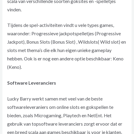
scala van verschillende soorten goksites en -spelletjes
vinden.
Tijdens de spel-activiteiten vindt u vele types games,
waaronder: Progressieve jackpotspelletjes (Progressive
Jackpot), Bonus Slots (Bonus Slot) , Wildslots( Wild slot) en
slots met thema’s die elk hun eigen unieke gameplay
hebben. Ook is er nog een andere optie beschikbaar: Keno
(Keno).
Software Leveranciers
Lucky Barry werkt samen met veel van de beste
softwareleveraniers om online slots en gokspellen te
bieden, zoals Microgaming, Playtech en NetEnt. Het
gebruik van topsoftware leveranciers zorgt ervoor dat er
een breed scala aan games beschikbaar is voor je klanten.