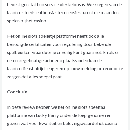
bevestigen dat hun service vlekkeloos is. We kregen van de
klanten steeds enthousiaste recensies na enkele maanden
spelen bij het casino.
Het online slots spelletje platforme heeft ook alle
benodigde certificaten voor regulering door bekende
spelbeurten, waardoor je er veilig kunt gaan met. En als er
een onregelmatige actie zou plaatsvinden kan de
klantendienst altijd reageren op jouw melding om ervoor te
zorgen dat alles soepel gaat.
Conclusie
In deze review hebben we het online slots speeltaal
platforme van Lucky Barry onder de loep genomen en
gezien wat voor kwaliteit en belevingswaarde het casino