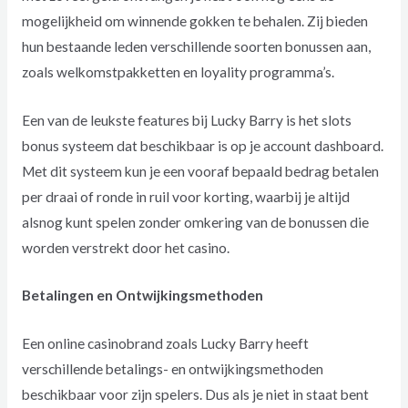
mogelijkheid om winnende gokken te behalen. Zij bieden
hun bestaande leden verschillende soorten bonussen aan,
zoals welkomstpakketten en loyality programma’s.
Een van de leukste features bij Lucky Barry is het slots
bonus systeem dat beschikbaar is op je account dashboard.
Met dit systeem kun je een vooraf bepaald bedrag betalen
per draai of ronde in ruil voor korting, waarbij je altijd
alsnog kunt spelen zonder omkering van de bonussen die
worden verstrekt door het casino.
Betalingen en Ontwijkingsmethoden
Een online casinobrand zoals Lucky Barry heeft
verschillende betalings- en ontwijkingsmethoden
beschikbaar voor zijn spelers. Dus als je niet in staat bent