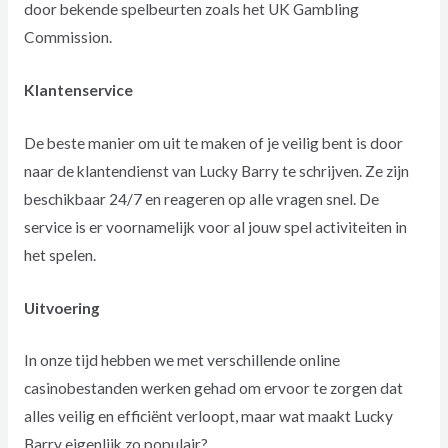
door bekende spelbeurten zoals het UK Gambling
Commission.
Klantenservice
De beste manier om uit te maken of je veilig bent is door
naar de klantendienst van Lucky Barry te schrijven. Ze zijn
beschikbaar 24/7 en reageren op alle vragen snel. De
service is er voornamelijk voor al jouw spel activiteiten in
het spelen.
Uitvoering
In onze tijd hebben we met verschillende online
casinobestanden werken gehad om ervoor te zorgen dat
alles veilig en efficiënt verloopt, maar wat maakt Lucky
Barry eigenlijk zo populair?