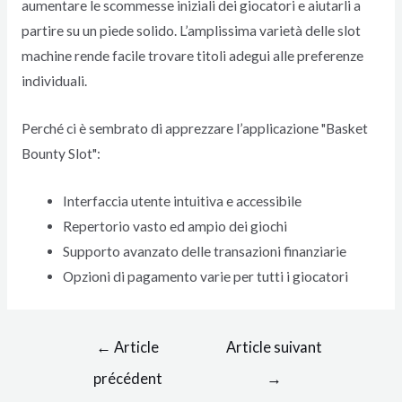
aumentare le scommesse iniziali dei giocatori e aiutarli a
partire su un piede solido. L’amplissima varietà delle slot
machine rende facile trovare titoli adegui alle preferenze
individuali.
Perché ci è sembrato di apprezzare l’applicazione "Basket
Bounty Slot":
Interfaccia utente intuitiva e accessibile
Repertorio vasto ed ampio dei giochi
Supporto avanzato delle transazioni finanziarie
Opzioni di pagamento varie per tutti i giocatori
←
Article
Article suivant
précédent
→