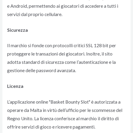
e Android, permettendo ai giocatori di accedere a tutti i
servizi dal proprio cellulare.
Sicurezza
Il marchio si fonde con protocolli critici SSL 128 bit per
proteggere le transazioni dei giocatori. Inoltre, il sito
adotta standard di sicurezza come l’autenticazione e la
gestione delle password avanzata.
Licenza
L’applicazione online "Basket Bounty Slot" è autorizzata a
operare da Malta in virtù dell’ufficio per le scommesse del
Regno Unito. La licenza conferisce al marchio il diritto di
offrire servizi di gioco e ricevere pagamenti.