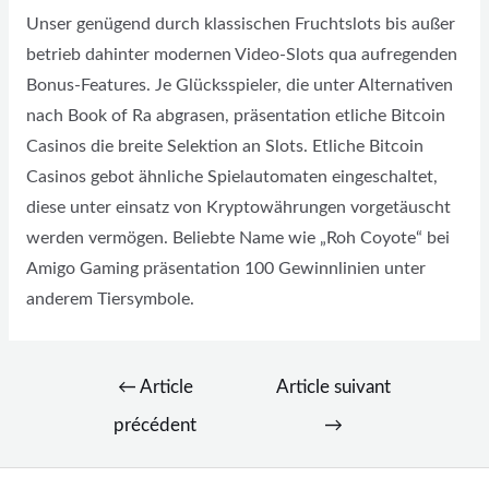
Unser genügend durch klassischen Fruchtslots bis außer
betrieb dahinter modernen Video-Slots qua aufregenden
Bonus-Features. Je Glücksspieler, die unter Alternativen
nach Book of Ra abgrasen, präsentation etliche Bitcoin
Casinos die breite Selektion an Slots. Etliche Bitcoin
Casinos gebot ähnliche Spielautomaten eingeschaltet,
diese unter einsatz von Kryptowährungen vorgetäuscht
werden vermögen. Beliebte Name wie „Roh Coyote“ bei
Amigo Gaming präsentation 100 Gewinnlinien unter
anderem Tiersymbole.
←
Article
Article suivant
précédent
→