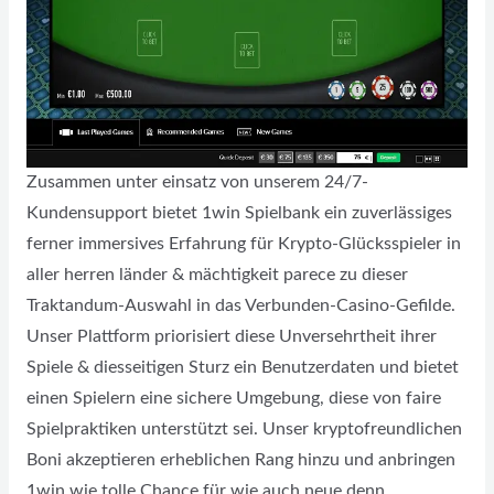
Zusammen unter einsatz von unserem 24/7-
Kundensupport bietet 1win Spielbank ein zuverlässiges
ferner immersives Erfahrung für Krypto-Glücksspieler in
aller herren länder & mächtigkeit parece zu dieser
Traktandum-Auswahl in das Verbunden-Casino-Gefilde.
Unser Plattform priorisiert diese Unversehrtheit ihrer
Spiele & diesseitigen Sturz ein Benutzerdaten und bietet
einen Spielern eine sichere Umgebung, diese von faire
Spielpraktiken unterstützt sei. Unser kryptofreundlichen
Boni akzeptieren erheblichen Rang hinzu und anbringen
1win wie tolle Chance für wie auch neue denn