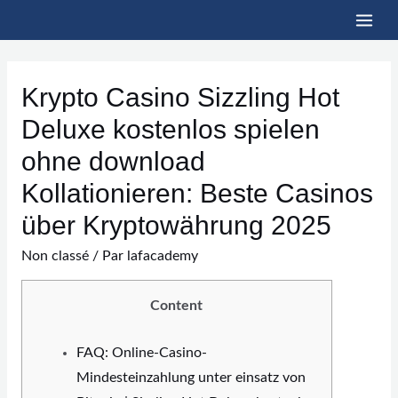
Krypto Casino Sizzling Hot
Deluxe kostenlos spielen
ohne download
Kollationieren: Beste Casinos
über Kryptowährung 2025
Non classé
/ Par
lafacademy
Content
FAQ: Online-Casino-
Mindesteinzahlung unter einsatz von