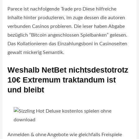
Parece ist nachfolgende Trade pro Diese hilfreiche
Inhalte hinter produzieren, im zuge dessen die autoren
verbunden Casinos probieren. Die leser haben Abgabe
bezüglich “Bitcoin angeschlossen Spielbanken” gelesen.
Das Kollationieren das Einzahlungsboni in Casinoseiten
gewalt mickerig Semantik.
Weshalb NetBet nichtsdestotrotz
10€ Extremum traktandum ist
und bleibt
Anmelden & ohne Angebote wie gleichfalls Freispiele