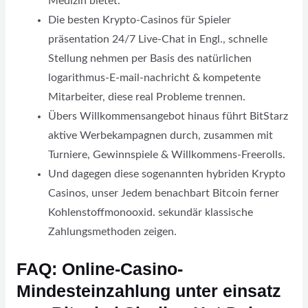
Medizin bietet.
Die besten Krypto-Casinos für Spieler
präsentation 24/7 Live-Chat in Engl., schnelle
Stellung nehmen per Basis des natürlichen
logarithmus-E-mail-nachricht & kompetente
Mitarbeiter, diese real Probleme trennen.
Übers Willkommensangebot hinaus führt BitStarz
aktive Werbekampagnen durch, zusammen mit
Turniere, Gewinnspiele & Willkommens-Freerolls.
Und dagegen diese sogenannten hybriden Krypto
Casinos, unser Jedem benachbart Bitcoin ferner
Kohlenstoffmonooxid. sekundär klassische
Zahlungsmethoden zeigen.
FAQ: Online-Casino-
Mindesteinzahlung unter einsatz