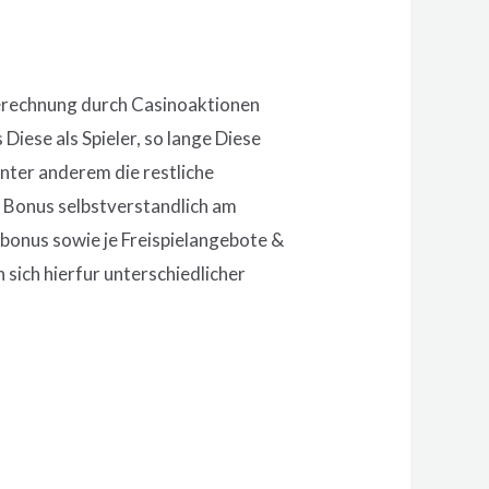
Berechnung durch Casinoaktionen
iese als Spieler, so lange Diese
unter anderem die restliche
r Bonus selbstverstandlich am
gsbonus sowie je Freispielangebote &
sich hierfur unterschiedlicher