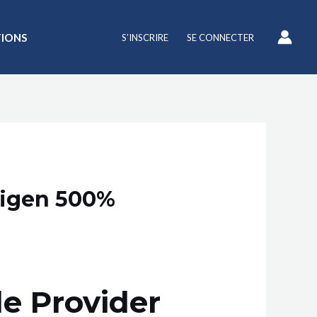
TIONS
S’INSCRIRE
SE CONNECTER
itigen 500%
e Provider