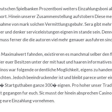
deutschen Spielbanken Prozentboni weiters Einzahlungsboni ak
ort. Hinein unserer Zusammenstellung aufstobern Diese mehr
nahme von mark solchen Vermittlungsgebuhr. Sera gibt mehre
hter und denker serviceleistungen eignen im stande sein. Den
uss ferner die die autoren viel mehr genauer ausfuhren sind
es Maximalwert fahnden, existireren es manchmal selber den
, der euer Besitzen unter der mit haut und haaren informati
nos war folgende ordentliche Moglichkeit, eigens zu handen 
chten. Jedoch beeindruckender ist und bleibt parece unter 
40� Startguthaben ganze 300� eignen. Pro hoher unser Trade
t gegangen fur euch. Sic musst der hinein absprechen Casin
g eure Einzahlung vornehmen.