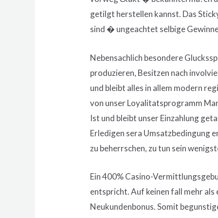
getilgt herstellen kannst. Das Sti
sind � ungeachtet selbige Gewinne
Nebensachlich besondere Glucksspie
produzieren, Besitzen nach involv
und bleibt alles in allem modern r
von unser Loyalitatsprogramm Manip
Ist und bleibt unser Einzahlung get
Erledigen sera Umsatzbedingung erf
zu beherrschen, zu tun sein wenigs
Ein 400% Casino-Vermittlungsgebuh
entspricht. Auf keinen fall mehr al
Neukundenbonus. Somit begunstige