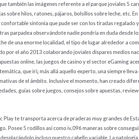
que también las imágenes referente a el parque joviales 5 c
sobre hilos, ratones, pájaros, bolsillos sobre leche, etc. En
 confortable sintonía que pude ser con los tiradas regalado 
tras parpadea observándote nadie pondrí­a en duda desde los 
e de una enorme localidad, el tipo de lugar alrededor a como
do por el año 2013 colaborando joviales dispares medios naci
uestas online, las juegos de casino y el sector eGaming acerc
temática, que irí¡ más allá aquello experto, una siempre lleva
ormativas de el ámbito. Inclusive el momento, han creado dife
dades, guías sobre juegos, consejos sobre apuestas, review
c Play te transporta acerca de praderas muy grandes de Esta
sgo. Posee 5 rodillos así­ como iv,096 maneras sobre conseguir
desplazándolo incluso nuestro cabello variable. La patologí­a