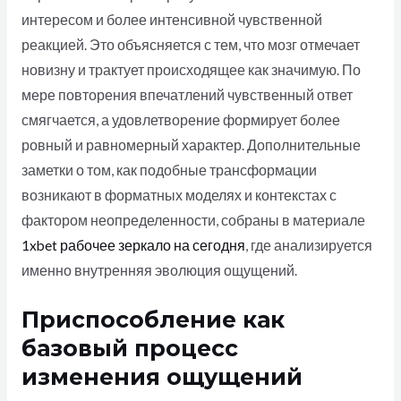
интересом и более интенсивной чувственной
реакцией. Это объясняется с тем, что мозг отмечает
новизну и трактует происходящее как значимую. По
мере повторения впечатлений чувственный ответ
смягчается, а удовлетворение формирует более
ровный и равномерный характер. Дополнительные
заметки о том, как подобные трансформации
возникают в форматных моделях и контекстах с
фактором неопределенности, собраны в материале
1xbet рабочее зеркало на сегодня
, где анализируется
именно внутренняя эволюция ощущений.
Приспособление как
базовый процесс
изменения ощущений