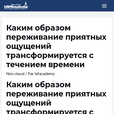
Каким образом
переживание приятных
ощущений
трансформируется с
течением времени
Non classé
/ Par
lafacademy
Каким образом
переживание приятных
ощущений
трансформируется с