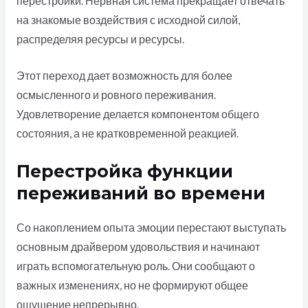
перестройки. Нервная система прекращает отвечать
на знакомые воздействия с исходной силой,
распределяя ресурсы и ресурсы.
Этот переход дает возможность для более
осмысленного и ровного переживания.
Удовлетворение делается компонентом общего
состояния, а не кратковременной реакцией.
Перестройка функции
переживаний во времени
Со накоплением опыта эмоции перестают выступать
основным драйвером удовольствия и начинают
играть вспомогательную роль. Они сообщают о
важных изменениях, но не формируют общее
ощущение непрерывно.