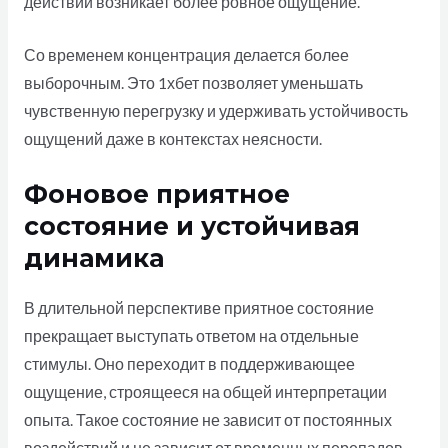
действий возникает более ровное ощущение.
Со временем концентрация делается более
выборочным. Это 1хбет позволяет уменьшать
чувственную перегрузку и удерживать устойчивость
ощущений даже в контекстах неясности.
Фоновое приятное
состояние и устойчивая
динамика
В длительной перспективе приятное состояние
прекращает выступать ответом на отдельные
стимулы. Оно переходит в поддерживающее
ощущение, строящееся на общей интерпретации
опыта. Такое состояние не зависит от постоянных
воздействий и не зависит от временных перепадов.