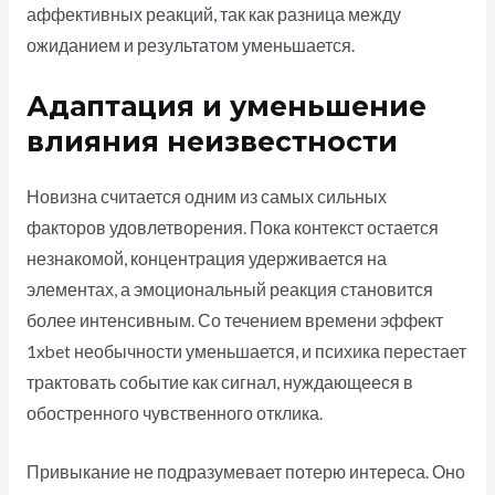
аффективных реакций, так как разница между
ожиданием и результатом уменьшается.
Адаптация и уменьшение
влияния неизвестности
Новизна считается одним из самых сильных
факторов удовлетворения. Пока контекст остается
незнакомой, концентрация удерживается на
элементах, а эмоциональный реакция становится
более интенсивным. Со течением времени эффект
1xbet необычности уменьшается, и психика перестает
трактовать событие как сигнал, нуждающееся в
обостренного чувственного отклика.
Привыкание не подразумевает потерю интереса. Оно