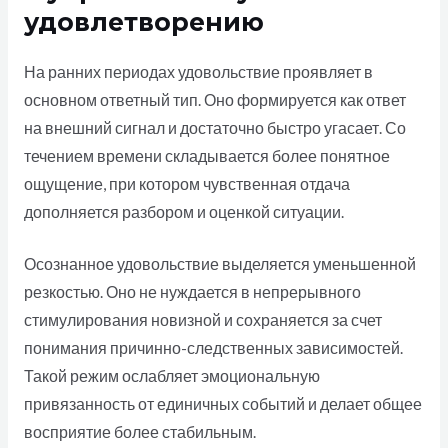
удовлетворению
На ранних периодах удовольствие проявляет в
основном ответный тип. Оно формируется как ответ
на внешний сигнал и достаточно быстро угасает. Со
течением времени складывается более понятное
ощущение, при котором чувственная отдача
дополняется разбором и оценкой ситуации.
Осознанное удовольствие выделяется уменьшенной
резкостью. Оно не нуждается в непрерывного
стимулирования новизной и сохраняется за счет
понимания причинно-следственных зависимостей.
Такой режим ослабляет эмоциональную
привязанность от единичных событий и делает общее
восприятие более стабильным.