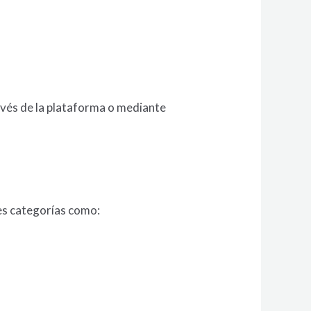
través de la plataforma o mediante
es categorías como: