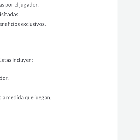
as por el jugador.
isitadas.
neficios exclusivos.
stas incluyen:
dor.
 a medida que juegan.