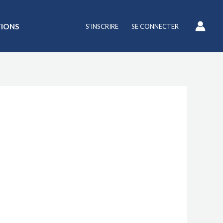
TIONS
S’INSCRIRE
SE CONNECTER