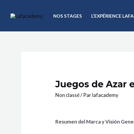
NOS STAGES
L’EXPÉRIENCE LA
Juegos de Azar 
Non classé
/ Par
lafacademy
Resumen del Marca y Visión Gene