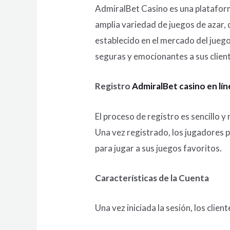
AdmiralBet Casino es una plataform
amplia variedad de juegos de azar, 
establecido en el mercado del juego
seguras y emocionantes a sus clien
Registro
AdmiralBet casino en lín
El proceso de registro es sencillo 
Una vez registrado, los jugadores 
para jugar a sus juegos favoritos.
Características de la Cuenta
Una vez iniciada la sesión, los clie