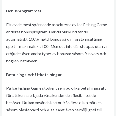
Bonusprogrammet
Ett av de mest spännande aspekterna av Ice Fishing Game
är deras bonusprogram. När du blir kund får du
automatiskt 100% matchbonus på din första insättning,
upp till maximalt kr. 500! Men det inte där stoppas utan vi
erbjuder även andra typer av bonusar såsom fria varv och
högre vinstnivåer.
Betalnings-och Utbetalningar
På Ice Fishing Game stödjer vi en rad olika betalningssätt
för att kunna erbjuda våra kunder den flexibilitet de
behöver. Du kan använda kartor från flera olika märken
såsom Mastercard och Visa, samt även ha möjlighet till