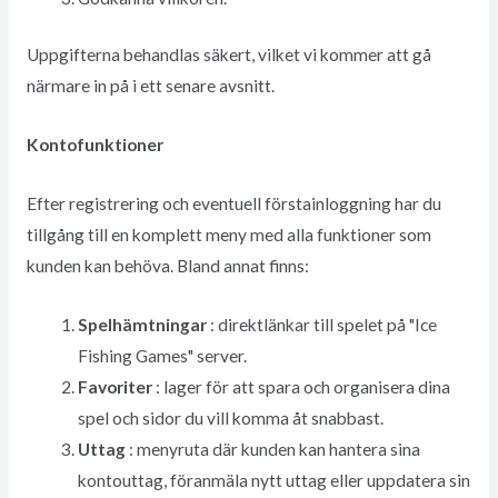
Uppgifterna behandlas säkert, vilket vi kommer att gå
närmare in på i ett senare avsnitt.
Kontofunktioner
Efter registrering och eventuell förstainloggning har du
tillgång till en komplett meny med alla funktioner som
kunden kan behöva. Bland annat finns:
Spelhämtningar
: direktlänkar till spelet på "Ice
Fishing Games" server.
Favoriter
: lager för att spara och organisera dina
spel och sidor du vill komma åt snabbast.
Uttag
: menyruta där kunden kan hantera sina
kontouttag, föranmäla nytt uttag eller uppdatera sin