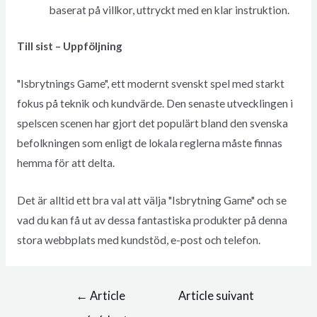
baserat på villkor, uttryckt med en klar instruktion.
Till sist – Uppföljning
"Isbrytnings Game", ett modernt svenskt spel med starkt
fokus på teknik och kundvärde. Den senaste utvecklingen i
spelscen scenen har gjort det populärt bland den svenska
befolkningen som enligt de lokala reglerna måste finnas
hemma för att delta.
Det är alltid ett bra val att välja "Isbrytning Game" och se
vad du kan få ut av dessa fantastiska produkter på denna
stora webbplats med kundstöd, e-post och telefon.
←
Article
Article suivant