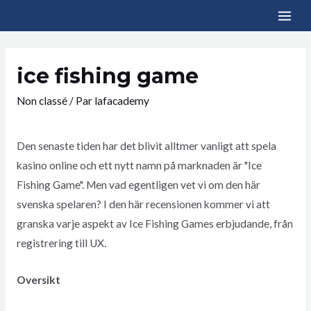
ice fishing game
Non classé
/ Par
lafacademy
Den senaste tiden har det blivit alltmer vanligt att spela
kasino online och ett nytt namn på marknaden är "Ice
Fishing Game". Men vad egentligen vet vi om den här
svenska spelaren? I den här recensionen kommer vi att
granska varje aspekt av Ice Fishing Games erbjudande, från
registrering till UX.
Oversikt