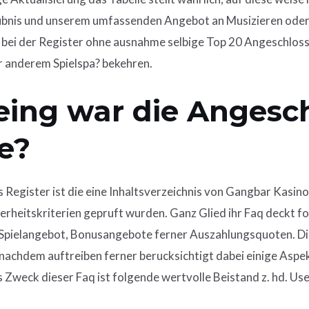
aubnis und unserem umfassenden Angebot an Musizieren oder
s bei der Register ohne ausnahme selbige Top 20 Angeschlos
r anderem Spielspa? bekehren.
eing war die Angesc
te?
Register ist die eine Inhaltsverzeichnis von Gangbar Kasin
herheitskriterien gepruft wurden. Ganz Glied ihr Faq deck
S. Spielangebot, Bonusangebote ferner Auszahlungsquoten. Di
 nachdem auftreiben ferner berucksichtigt dabei einige Aspek
weck dieser Faq ist folgende wertvolle Beistand z. hd. User,