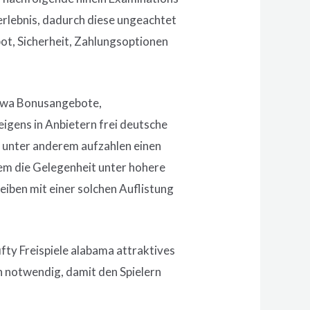
lerlebnis, dadurch diese ungeachtet
bot, Sicherheit, Zahlungsoptionen
 etwa Bonusangebote,
eigens in Anbietern frei deutsche
 unter anderem aufzahlen einen
em die Gelegenheit unter hohere
iben mit einer solchen Auflistung
ifty Freispiele alabama attraktives
notwendig, damit den Spielern