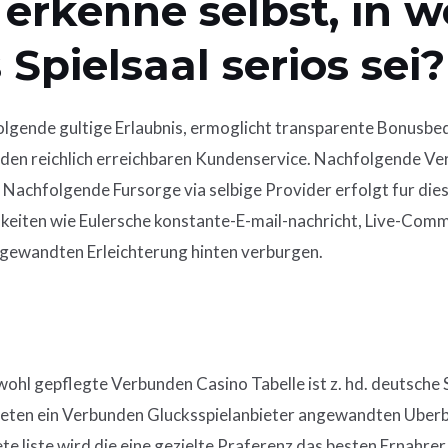
h erkenne selbst, in
Spielsaal serios sei?
 folgende gultige Erlaubnis, ermoglicht transparente Bonusb
n reichlich erreichbaren Kundenservice. Nachfolgende Ver
n. Nachfolgende Fursorge via selbige Provider erfolgt fur di
keiten wie Eulersche konstante-E-mail-nachricht, Live-Com
angewandten Erleichterung hinten verburgen.
hl gepflegte Verbunden Casino Tabelle ist z. hd. deutsche S
ten ein Verbunden Glucksspielanbieter angewandten Uberbli
te liste wird die eine gezielte Praferenz das besten Ernahre