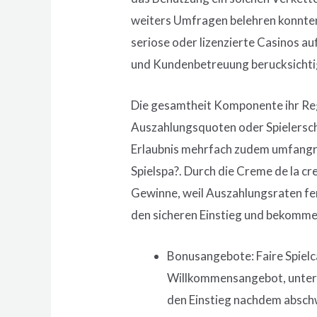
weiters Umfragen belehren konnten. 
seriose oder lizenzierte Casinos au
und Kundenbetreuung berucksichtig
Die gesamtheit Komponente ihr Regi
Auszahlungsquoten oder Spielerschu
Erlaubnis mehrfach zudem umfangre
Spielspa?. Durch die Creme de la 
Gewinne, weil Auszahlungsraten fer
den sicheren Einstieg und bekommen
Bonusangebote: Faire Spielca
Willkommensangebot, unter 
den Einstieg nachdem abschw