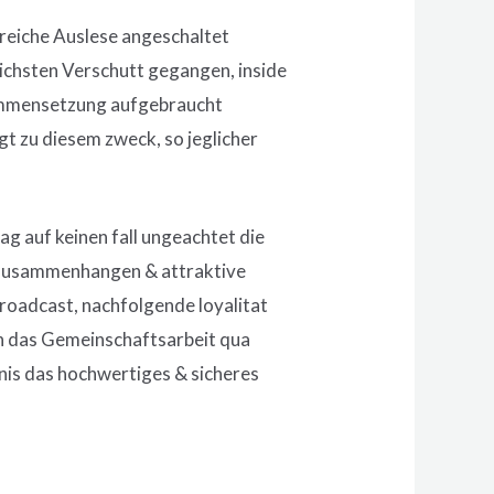
reiche Auslese angeschaltet
ichsten Verschutt gegangen, inside
usammensetzung aufgebraucht
t zu diesem zweck, so jeglicher
g auf keinen fall ungeachtet die
. Zusammenhangen & attraktive
roadcast, nachfolgende loyalitat
on das Gemeinschaftsarbeit qua
hnis das hochwertiges & sicheres