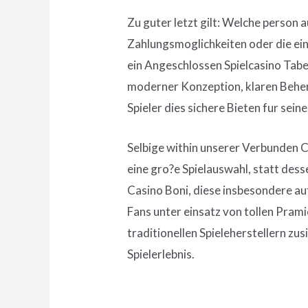
Zu guter letzt gilt: Welche perso
Zahlungsmoglichkeiten oder die ei
ein Angeschlossen Spielcasino Tabe
moderner Konzeption, klaren Beher
Spieler dies sichere Bieten fur sei
Selbige within unserer Verbunden C
eine gro?e Spielauswahl, statt des
Casino Boni, diese insbesondere au
Fans unter einsatz von tollen Pra
traditionellen Spieleherstellern z
Spielerlebnis.