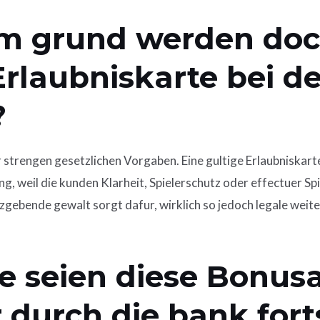
m grund werden doc
Erlaubniskarte bei de
?
r strengen gesetzlichen Vorgaben. Eine gultige Erlaubniskart
ung, weil die kunden Klarheit, Spielerschutz oder effectuer 
tzgebende gewalt sorgt dafur, wirklich so jedoch legale weite
ie seien diese Bonus
 durch die bank forts