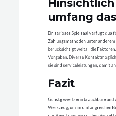
Hinsichtlic
umfang das 
Ein serioses Spielsaal verfugt qua
Zahlungsmethoden unter anderem de
berucksichtigt weltall die Faktore
Vorgaben. Diverse Kontaktmoglich
sie sind serviceleistungen, damit 
Fazit
Gunstgewerblerin brauchbare und wo
Werkzeug, um im umfangreichen Bie
das Benutzung ein solchen Verkette