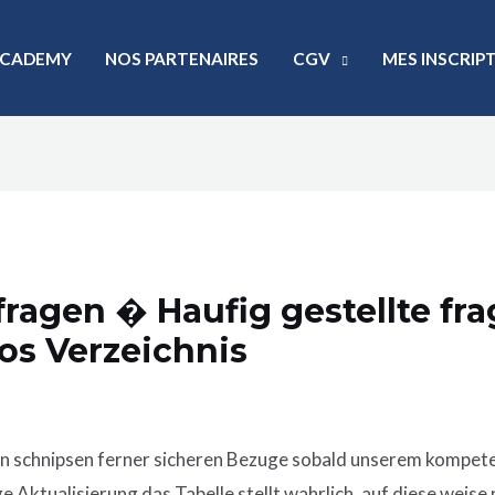
FACADEMY
NOS PARTENAIRES
CGV
MES INSCRIP
 fragen � Haufig gestellte fr
os Verzeichnis
von schnipsen ferner sicheren Bezuge sobald unserem kompe
e Aktualisierung das Tabelle stellt wahrlich, auf diese weise