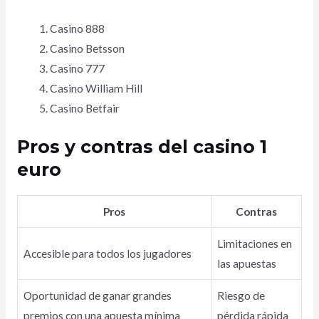
Casino 888
Casino Betsson
Casino 777
Casino William Hill
Casino Betfair
Pros y contras del casino 1
euro
Pros
Contras
Limitaciones en
Accesible para todos los jugadores
las apuestas
Oportunidad de ganar grandes
Riesgo de
premios con una apuesta mínima
pérdida rápida