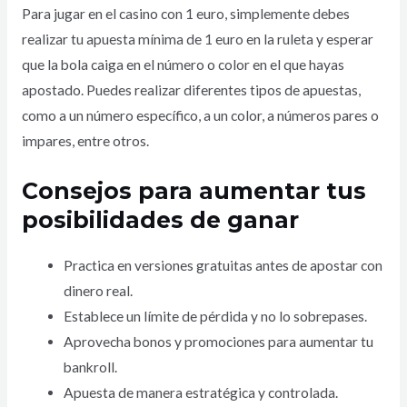
Para jugar en el casino con 1 euro, simplemente debes
realizar tu apuesta mínima de 1 euro en la ruleta y esperar
que la bola caiga en el número o color en el que hayas
apostado. Puedes realizar diferentes tipos de apuestas,
como a un número específico, a un color, a números pares o
impares, entre otros.
Consejos para aumentar tus
posibilidades de ganar
Practica en versiones gratuitas antes de apostar con
dinero real.
Establece un límite de pérdida y no lo sobrepases.
Aprovecha bonos y promociones para aumentar tu
bankroll.
Apuesta de manera estratégica y controlada.