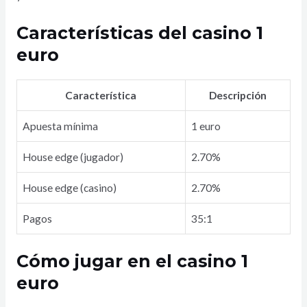
Características del casino 1
euro
Característica
Descripción
Apuesta mínima
1 euro
House edge (jugador)
2.70%
House edge (casino)
2.70%
Pagos
35:1
Cómo jugar en el casino 1
euro