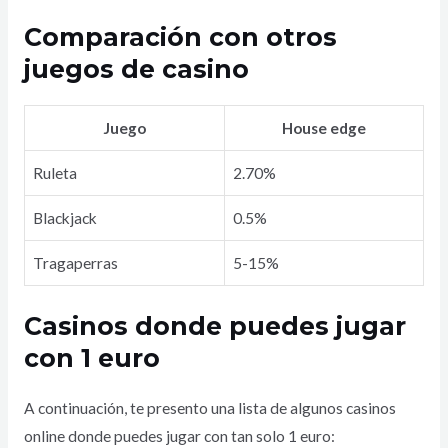
Comparación con otros
juegos de casino
Juego
House edge
Ruleta
2.70%
Blackjack
0.5%
Tragaperras
5-15%
Casinos donde puedes jugar
con 1 euro
A continuación, te presento una lista de algunos casinos
online donde puedes jugar con tan solo 1 euro: