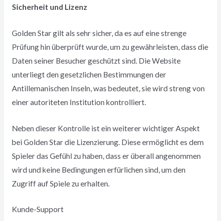
Sicherheit und Lizenz
Golden Star gilt als sehr sicher, da es auf eine strenge
Prüfung hin überprüft wurde, um zu gewährleisten, dass die
Daten seiner Besucher geschützt sind. Die Website
unterliegt den gesetzlichen Bestimmungen der
Antillemanischen Inseln, was bedeutet, sie wird streng von
einer autoriteten Institution kontrolliert.
Neben dieser Kontrolle ist ein weiterer wichtiger Aspekt
bei Golden Star die Lizenzierung. Diese ermöglicht es dem
Spieler das Gefühl zu haben, dass er überall angenommen
wird und keine Bedingungen erfürlichen sind, um den
Zugriff auf Spiele zu erhalten.
Kunde-Support