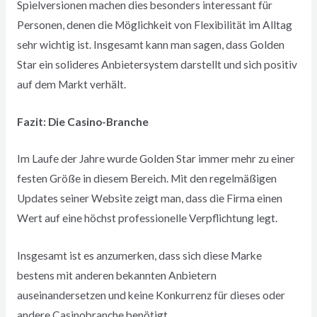
Spielversionen machen dies besonders interessant für
Personen, denen die Möglichkeit von Flexibilität im Alltag
sehr wichtig ist. Insgesamt kann man sagen, dass Golden
Star ein solideres Anbietersystem darstellt und sich positiv
auf dem Markt verhält.
Fazit: Die Casino-Branche
Im Laufe der Jahre wurde Golden Star immer mehr zu einer
festen Größe in diesem Bereich. Mit den regelmäßigen
Updates seiner Website zeigt man, dass die Firma einen
Wert auf eine höchst professionelle Verpflichtung legt.
Insgesamt ist es anzumerken, dass sich diese Marke
bestens mit anderen bekannten Anbietern
auseinandersetzen und keine Konkurrenz für dieses oder
andere Casinobranche benötigt.