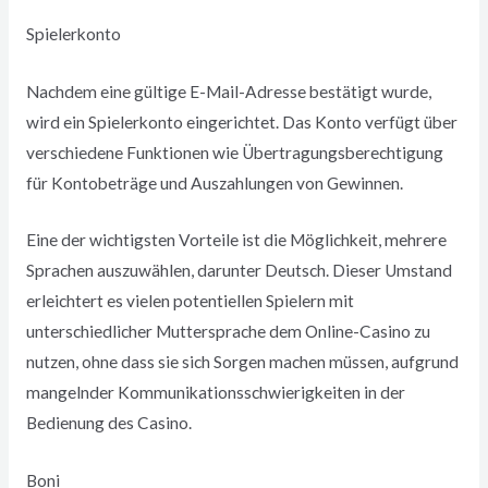
Spielerkonto
Nachdem eine gültige E-Mail-Adresse bestätigt wurde,
wird ein Spielerkonto eingerichtet. Das Konto verfügt über
verschiedene Funktionen wie Übertragungsberechtigung
für Kontobeträge und Auszahlungen von Gewinnen.
Eine der wichtigsten Vorteile ist die Möglichkeit, mehrere
Sprachen auszuwählen, darunter Deutsch. Dieser Umstand
erleichtert es vielen potentiellen Spielern mit
unterschiedlicher Muttersprache dem Online-Casino zu
nutzen, ohne dass sie sich Sorgen machen müssen, aufgrund
mangelnder Kommunikationsschwierigkeiten in der
Bedienung des Casino.
Boni