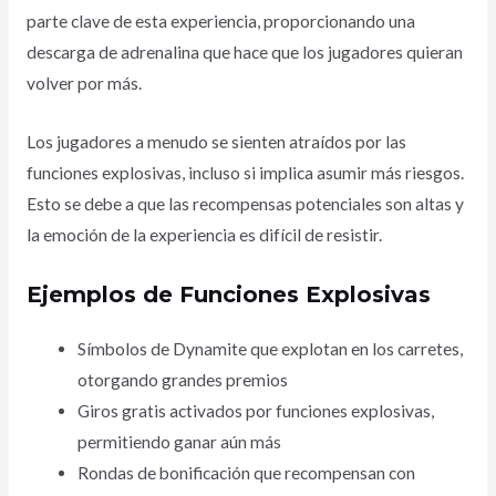
parte clave de esta experiencia, proporcionando una
descarga de adrenalina que hace que los jugadores quieran
volver por más.
Los jugadores a menudo se sienten atraídos por las
funciones explosivas, incluso si implica asumir más riesgos.
Esto se debe a que las recompensas potenciales son altas y
la emoción de la experiencia es difícil de resistir.
Ejemplos de Funciones Explosivas
Símbolos de Dynamite que explotan en los carretes,
otorgando grandes premios
Giros gratis activados por funciones explosivas,
permitiendo ganar aún más
Rondas de bonificación que recompensan con