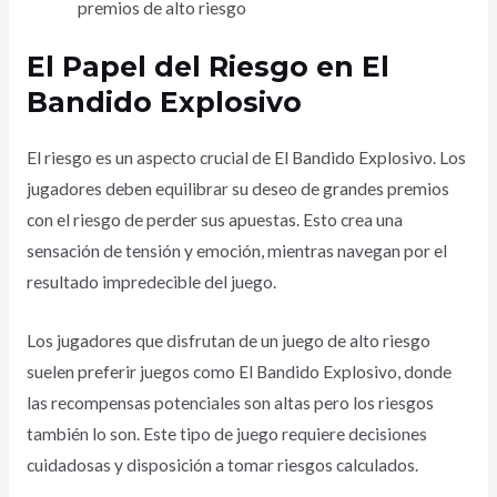
premios de alto riesgo
El Papel del Riesgo en El
Bandido Explosivo
El riesgo es un aspecto crucial de El Bandido Explosivo. Los
jugadores deben equilibrar su deseo de grandes premios
con el riesgo de perder sus apuestas. Esto crea una
sensación de tensión y emoción, mientras navegan por el
resultado impredecible del juego.
Los jugadores que disfrutan de un juego de alto riesgo
suelen preferir juegos como El Bandido Explosivo, donde
las recompensas potenciales son altas pero los riesgos
también lo son. Este tipo de juego requiere decisiones
cuidadosas y disposición a tomar riesgos calculados.