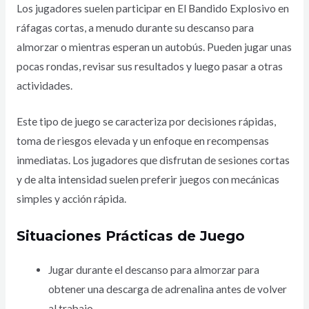
Los jugadores suelen participar en El Bandido Explosivo en
ráfagas cortas, a menudo durante su descanso para
almorzar o mientras esperan un autobús. Pueden jugar unas
pocas rondas, revisar sus resultados y luego pasar a otras
actividades.
Este tipo de juego se caracteriza por decisiones rápidas,
toma de riesgos elevada y un enfoque en recompensas
inmediatas. Los jugadores que disfrutan de sesiones cortas
y de alta intensidad suelen preferir juegos con mecánicas
simples y acción rápida.
Situaciones Prácticas de Juego
Jugar durante el descanso para almorzar para
obtener una descarga de adrenalina antes de volver
al trabajo