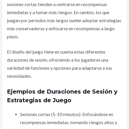
sesiones cortas tienden a centrarse en recompensas
inmediatas y a tomar más riesgos. En cambio, los que
juegan por períodos más largos suelen adoptar estrategias
más conservadoras y enfocarse en recompensas a largo
plazo.
El diseño del juego tiene en cuenta estas diferentes
duraciones de sesión, ofreciendo a los jugadores una
variedad de funciones y opciones para adaptarse a sus
necesidades.
Ejemplos de Duraciones de Sesión y
Estrategias de Juego
Sesiones cortas (5-10 minutos): Enfocándose en
recompensas inmediatas, tomando riesgos altos y