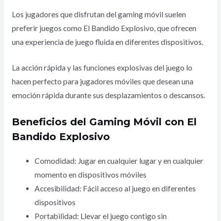
Los jugadores que disfrutan del gaming móvil suelen
preferir juegos como El Bandido Explosivo, que ofrecen
una experiencia de juego fluida en diferentes dispositivos.
La acción rápida y las funciones explosivas del juego lo
hacen perfecto para jugadores móviles que desean una
emoción rápida durante sus desplazamientos o descansos.
Beneficios del Gaming Móvil con El
Bandido Explosivo
Comodidad: Jugar en cualquier lugar y en cualquier
momento en dispositivos móviles
Accesibilidad: Fácil acceso al juego en diferentes
dispositivos
Portabilidad: Llevar el juego contigo sin