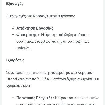
Εξαγωγές
Οι εξαγωγές στο Κορσαζα περιλαμβάνουν:
Απόκτηση Εργασίας
Φρουρότητα
: Η άμεση κατάλληλη πρόταση
συστημικών ισοβίων για την υποστήριξη των
παίκτών.
Εξαιρέσεις
Σε κάποιες περιπτώσεις, η σταθερότητα στο Κορσαζα
μπορεί να διακοπούν. Πότε μια τέτοια έξαψη συμβαίνει; Οι
εξαιρέσεις είναι:
Ποσοτικός Ελεγκτής
: Η προστασία των τακτικών
συστημάτων από την παραβίαση της δραματικής