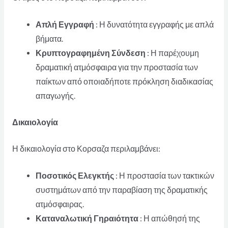
Απλή Εγγραφή
: Η δυνατότητα εγγραφής με απλά
βήματα.
Κρυπτογραφημένη Σύνδεση
: Η παρέχουμη
δραματική ατμόσφαιρα για την προστασία των
παίκτων από οποιαδήποτε πρόκληση διαδικασίας
απαγωγής.
Δικαιολογία
Η δικαιολογία στο Κορσαζα περιλαμβάνει:
Ποσοτικός Ελεγκτής
: Η προστασία των τακτικών
συστημάτων από την παραβίαση της δραματικής
ατμόσφαιρας.
Καταναλωτική Γηραιότητα
: Η απώθησή της