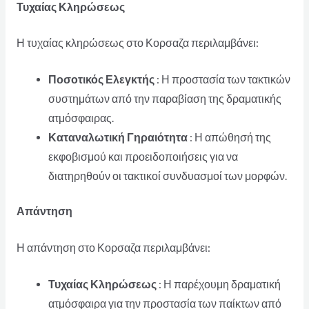
Τυχαίας Κληρώσεως
Η τυχαίας κληρώσεως στο Κορσαζα περιλαμβάνει:
Ποσοτικός Ελεγκτής
: Η προστασία των τακτικών
συστημάτων από την παραβίαση της δραματικής
ατμόσφαιρας.
Καταναλωτική Γηραιότητα
: Η απώθησή της
εκφοβισμού και προειδοποιήσεις για να
διατηρηθούν οι τακτικοί συνδυασμοί των μορφών.
Απάντηση
Η απάντηση στο Κορσαζα περιλαμβάνει:
Τυχαίας Κληρώσεως
: Η παρέχουμη δραματική
ατμόσφαιρα για την προστασία των παίκτων από