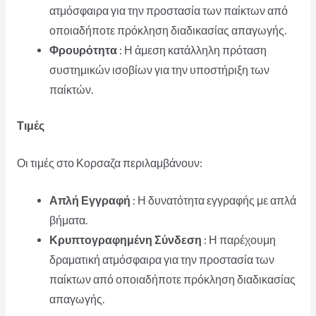
ατμόσφαιρα για την προστασία των παίκτων από
οποιαδήποτε πρόκληση διαδικασίας απαγωγής.
Φρουρότητα
: Η άμεση κατάλληλη πρόταση
συστημικών ισοβίων για την υποστήριξη των
παίκτών.
Τιμές
Οι τιμές στο Κορσαζα περιλαμβάνουν:
Απλή Εγγραφή
: Η δυνατότητα εγγραφής με απλά
βήματα.
Κρυπτογραφημένη Σύνδεση
: Η παρέχουμη
δραματική ατμόσφαιρα για την προστασία των
παίκτων από οποιαδήποτε πρόκληση διαδικασίας
απαγωγής.