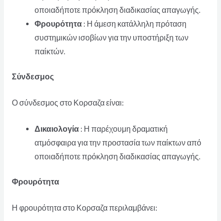
οποιαδήποτε πρόκληση διαδικασίας απαγωγής.
Φρουρότητα
: Η άμεση κατάλληλη πρόταση
συστημικών ισοβίων για την υποστήριξη των
παίκτών.
Σύνδεσμος
Ο σύνδεσμος στο Κορσαζα είναι:
Δικαιολογία
: Η παρέχουμη δραματική
ατμόσφαιρα για την προστασία των παίκτων από
οποιαδήποτε πρόκληση διαδικασίας απαγωγής.
Φρουρότητα
Η φρουρότητα στο Κορσαζα περιλαμβάνει: