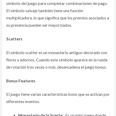
símbolo del juego para completar combinaciones de pago.
El símbolo salvaje también tiene una función
multiplicadora, lo que significa que los premios asociados a
su presencia pueden ser mayorizados.
Scatters
El símbolo scatter es un monasterio antiguo decorado con
flores y adornos. Cuando este símbolo aparece en la rueda
de rotación tres veces o más, desencadena el juego bonus.
Bonus Features
El juego tiene varias características bono que se activan por
diferentes eventos.
Monastario de la Suerte
: Es un mini-juego donde