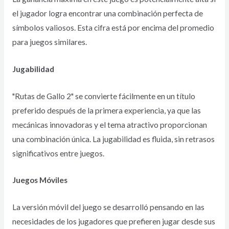
el jugador logra encontrar una combinación perfecta de
símbolos valiosos. Esta cifra está por encima del promedio
para juegos similares.
Jugabilidad
"Rutas de Gallo 2" se convierte fácilmente en un título
preferido después de la primera experiencia, ya que las
mecánicas innovadoras y el tema atractivo proporcionan
una combinación única. La jugabilidad es fluida, sin retrasos
significativos entre juegos.
Juegos Móviles
La versión móvil del juego se desarrolló pensando en las
necesidades de los jugadores que prefieren jugar desde sus