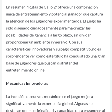
En resumen, "Rutas de Gallo 2" ofrece una combinación
única de entretenimiento y potencial ganador que captura
la atención de los jugadores experimentados. El juego ha
sido diseñado cuidadosamente para maximizar las
posibilidades de ganancia a largo plazo, sin olvidar
proporcionar un ambiente inmersivo. Con sus
características innovadoras y su pago competitivo, no es
sorprendente ver cómo este título ha conquistado una gran
base de jugadores que buscan disfrutar del
entretenimiento online.
Mecánicas Innovadoras
La inclusión de nuevos mecánicas en el juego mejora
significativamente la experiencia global. Algunas se
destacan por su originalidad y capacidad para enganchar al