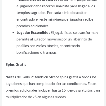
el jugador debe recorrer una ruta para llegar a los
templos sagrados. Por cada símbolo scatter
encontrado en este mini-juego, el jugador recibe
premios adicionales.
Jugador Escondido
: El jugabilidad se transforma y
permite al jugador moverse por un laberinto de
pasillos con varios túneles, encontrando
bonificaciones o trampas.
Spins Gratis
"Rutas de Gallo 2" también ofrece spins gratis a todos los
jugadores que han completado ciertas condiciones. Estos
premios adicionales incluyen hasta 15 juegos gratuitos y un
multiplicador de x5 en algunas ruedas.