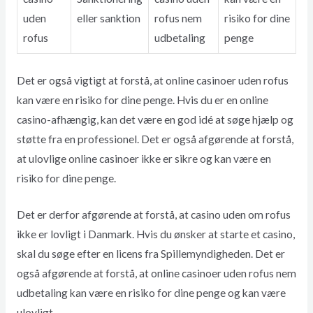
uden
eller sanktion
rofus nem
risiko for dine
rofus
udbetaling
penge
Det er også vigtigt at forstå, at online casinoer uden rofus
kan være en risiko for dine penge. Hvis du er en online
casino-afhængig, kan det være en god idé at søge hjælp og
støtte fra en professionel. Det er også afgørende at forstå,
at ulovlige online casinoer ikke er sikre og kan være en
risiko for dine penge.
Det er derfor afgørende at forstå, at casino uden om rofus
ikke er lovligt i Danmark. Hvis du ønsker at starte et casino,
skal du søge efter en licens fra Spillemyndigheden. Det er
også afgørende at forstå, at online casinoer uden rofus nem
udbetaling kan være en risiko for dine penge og kan være
ulovligt.