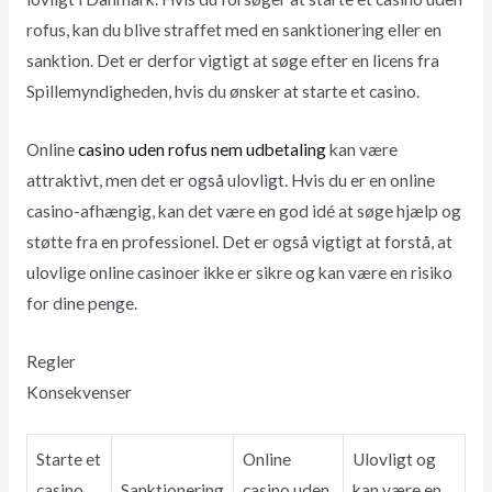
rofus, kan du blive straffet med en sanktionering eller en
sanktion. Det er derfor vigtigt at søge efter en licens fra
Spillemyndigheden, hvis du ønsker at starte et casino.
Online
casino uden rofus nem udbetaling
kan være
attraktivt, men det er også ulovligt. Hvis du er en online
casino-afhængig, kan det være en god idé at søge hjælp og
støtte fra en professionel. Det er også vigtigt at forstå, at
ulovlige online casinoer ikke er sikre og kan være en risiko
for dine penge.
Regler
Konsekvenser
Starte et
Online
Ulovligt og
casino
Sanktionering
casino uden
kan være en