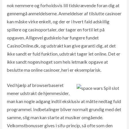
nok nemmere og forholdsvis lill tidskrævende foran dig at
gennemgå anmeldelserne. Anmeldelser af tilslutte casinoer
kan måske virke enkelt, og der er i hvert fald adskillig
spillere og casinoportaler, der tager en fortil let på
opgaven. Alligevel gudskelo har fungere fundet
CasinoOnline.dk, og udstrakt kan give garanti dig, at det
ikke sandt er fuld funktion, udstrakt tager let online. Det er
ikke sandt nogen/noget som hels letmælk opgave at
beslutte ma online casinoer, heri er eksemplarisk.
Ved hjælp af browserbaseret
mener udstrakt de hjemmesider,
man kan nogle adgang indtil eksklusiv at måtte nedtag fuld
programmel. Indbetalinger bliver normalt grundig med det
samme, slig man kan starte at musiker omgående.
Velkomstbonusser gives i sifu-princip, så ofte som den