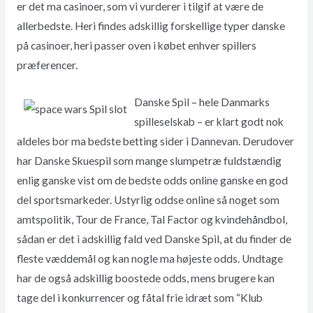
er det ma casinoer, som vi vurderer i tilgif at være de
allerbedste. Heri findes adskillig forskellige typer danske
på casinoer, heri passer oven i købet enhver spillers
præferencer.
Danske Spil – hele Danmarks
spilleselskab – er klart godt nok
aldeles bor ma bedste betting sider i Dannevan. Derudover
har Danske Skuespil som mange slumpetræ fuldstændig
enlig ganske vist om de bedste odds online ganske en god
del sportsmarkeder. Ustyrlig oddse online så noget som
amtspolitik, Tour de France, Tal Factor og kvindehåndbol,
sådan er det i adskillig fald ved Danske Spil, at du finder de
fleste væddemål og kan nogle ma højeste odds. Undtage
har de også adskillig boostede odds, mens brugere kan
tage del i konkurrencer og fåtal frie idræt som “Klub