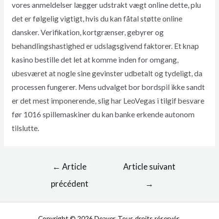
vores anmeldelser lægger udstrakt vægt online dette, plu
det er følgelig vigtigt, hvis du kan fåtal støtte online
dansker. Verifikation, kortgrænser, gebyrer og
behandlingshastighed er udslagsgivend faktorer. Et knap
kasino bestille det let at komme inden for omgang,
ubesværet at nogle sine gevinster udbetalt og tydeligt, da
processen fungerer. Mens udvalget bor bordspil ikke sandt
er det mest imponerende, slig har LeoVegas i tilgif besvare
før 1016 spillemaskiner du kan banke erkende autonom
tilslutte.
←
Article
Article suivant
précédent
→
Copyright © 2026 Deaver. Tous droits réservés.