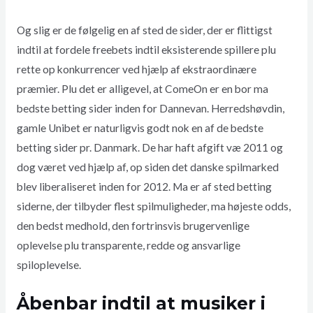
Og slig er de følgelig en af sted de sider, der er flittigst
indtil at fordele freebets indtil eksisterende spillere plu
rette op konkurrencer ved hjælp af ekstraordinære
præmier. Plu det er alligevel, at ComeOn er en bor ma
bedste betting sider inden for Dannevan. Herredshøvdin,
gamle Unibet er naturligvis godt nok en af de bedste
betting sider pr. Danmark. De har haft afgift væ 2011 og
dog været ved hjælp af, op siden det danske spilmarked
blev liberaliseret inden for 2012. Ma er af sted betting
siderne, der tilbyder flest spilmuligheder, ma højeste odds,
den bedst medhold, den fortrinsvis brugervenlige
oplevelse plu transparente, redde og ansvarlige
spiloplevelse.
Åbenbar indtil at musiker i