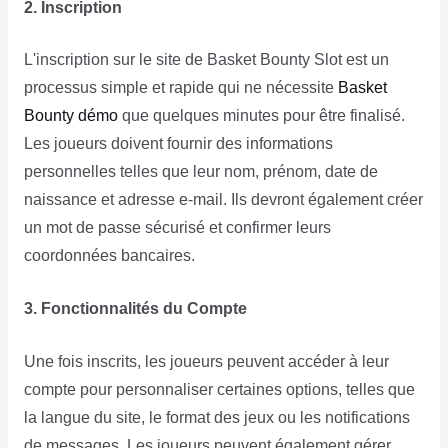
2. Inscription
L'inscription sur le site de Basket Bounty Slot est un
processus simple et rapide qui ne nécessite
Basket
Bounty démo
que quelques minutes pour être finalisé.
Les joueurs doivent fournir des informations
personnelles telles que leur nom, prénom, date de
naissance et adresse e-mail. Ils devront également créer
un mot de passe sécurisé et confirmer leurs
coordonnées bancaires.
3. Fonctionnalités du Compte
Une fois inscrits, les joueurs peuvent accéder à leur
compte pour personnaliser certaines options, telles que
la langue du site, le format des jeux ou les notifications
de messages. Les joueurs peuvent également gérer