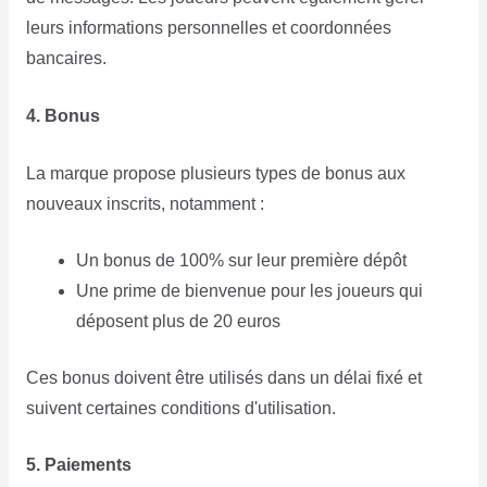
leurs informations personnelles et coordonnées
bancaires.
4. Bonus
La marque propose plusieurs types de bonus aux
nouveaux inscrits, notamment :
Un bonus de 100% sur leur première dépôt
Une prime de bienvenue pour les joueurs qui
déposent plus de 20 euros
Ces bonus doivent être utilisés dans un délai fixé et
suivent certaines conditions d'utilisation.
5. Paiements