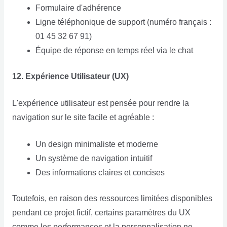
Formulaire d'adhérence
Ligne téléphonique de support (numéro français :
01 45 32 67 91)
Équipe de réponse en temps réel via le chat
12. Expérience Utilisateur (UX)
L'expérience utilisateur est pensée pour rendre la
navigation sur le site facile et agréable :
Un design minimaliste et moderne
Un système de navigation intuitif
Des informations claires et concises
Toutefois, en raison des ressources limitées disponibles
pendant ce projet fictif, certains paramètres du UX
comme les performances et la personnalisation ne