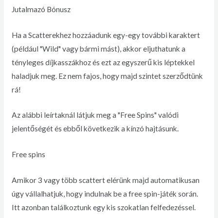
Jutalmazó Bónusz
Ha a Scatterekhez hozzáadunk egy-egy további karaktert
(például "Wild" vagy bármi mást), akkor eljuthatunk a
tényleges díjkasszákhoz és ezt az egyszerű kis léptekkel
haladjuk meg. Ez nem fajos, hogy majd szintet szerződtünk
rá!
Az alábbi leírtaknál látjuk meg a "Free Spins" valódi
jelentőségét és ebből következik a kínzó hajtásunk.
Free spins
Amikor 3 vagy több scattert elérünk majd automatikusan
úgy vállalhatjuk, hogy indulnak be a free spin-játék során.
Itt azonban találkoztunk egy kis szokatlan felfedezéssel.