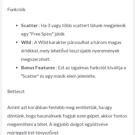
Funkciók
Scatter
: Ha 3 vagy több scattert látunk megjelenik
egy "Free Spins" játék
Wild
: A Wild karakter párosulhat a három magas
értékkel, mely lehetővé teszi újabb nyeremények
megszerzését.
Bonus Features
: Ezt az izgalmas funkciót kiváltja a
"Scatter" és egy másik elem jelenléte.
Betteszt
Amint azt korábban fentebb meg említettük, ha úgy
döntünk, hogy használnunk fogjuk ezen gépet, akkor fontos
megemlíteni a tétet. A legjobb dolgot együttvéve
mérlegelt két tényezővel: