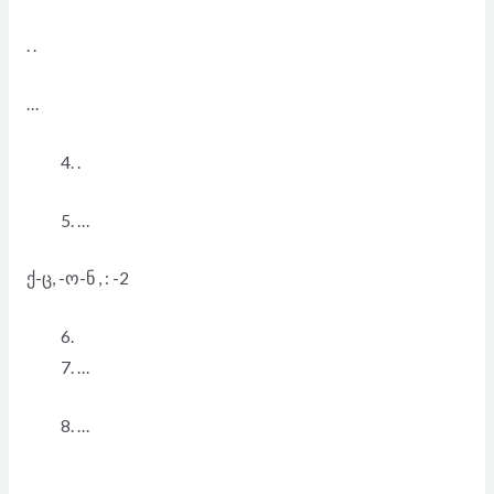
. .
…
.
…
ქ-ც, -ო-ნ , : -2
…
…