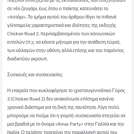
παιχνίδι συνεχίζεται με τις εκπαιδεύσεις των συζήτησεων
σε νέο ζευγάρι, έως ότου ο παίκτης κατευνάσει το
«ποτάμι». Το τμήμα αυτού του άρθρου θίγει τα πιθανά
γλίτσαμελα χαρακτηριστικά και ιδιότητες της εκδοχής
Chicken Road 2, περιλαμβανομένου των κοινωνικών
εντολών (π.χ. να κάνετε μήνυμα για την ανάθεση τώρα),
των αλλαγών στην οθόνη, αλλά επίσης και του παρόντος
διαδικτύου γκρουπ.
Συσκευές και συσκευασίες
Η εταιρεία που κυκλοφόρησε το χριστουγεννιάτικο Γύρος
2 (Chicken Road 2) δεν ανακοίνωσε επίσημα κανένα
χρονικό διάστημα για τη δική της ταυτότητα. Λίγο πολύ,
μπορούμε να πούμε ότι η γιορτή-συσκευασία στοχεύει σε
μια βραδιά με το όνομα «Xmas Party» στην Γαλλία και την
Ιταλία. Ο πελάτης προτείνει την παραλλαγή αυτού του